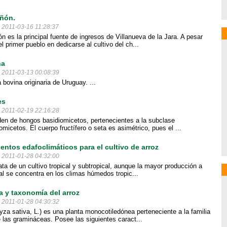
ñón.
l 2011-03-16 11:28:37
n es la principal fuente de ingresos de Villanueva de la Jara. A pesar
l primer pueblo en dedicarse al cultivo del ch...
na
l 2011-03-13 00:08:39
 bovina originaria de Uruguay. ...
es
l 2011-02-19 22:16:28
en de hongos basidiomicetos, pertenecientes a la subclase
micetos. El cuerpo fructífero o seta es asimétrico, pues el ...
entos edafoclimáticos para el cultivo de arroz
l 2011-01-28 04:32:00
ata de un cultivo tropical y subtropical, aunque la mayor producción a
al se concentra en los climas húmedos tropic...
a y taxonomía del arroz
l 2011-01-28 04:30:32
ryza sativa, L.) es una planta monocotiledónea perteneciente a la familia
las gramináceas. Posee las siguientes caract...