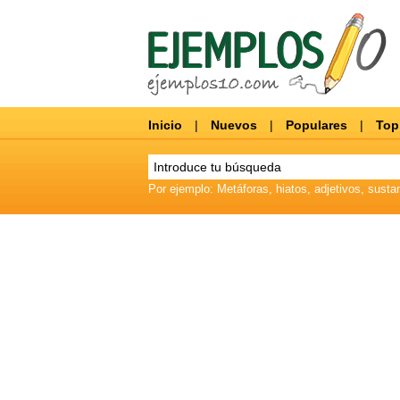
Inicio
|
Nuevos
|
Populares
|
Top
Por ejemplo: Metáforas, hiatos, adjetivos, sustan