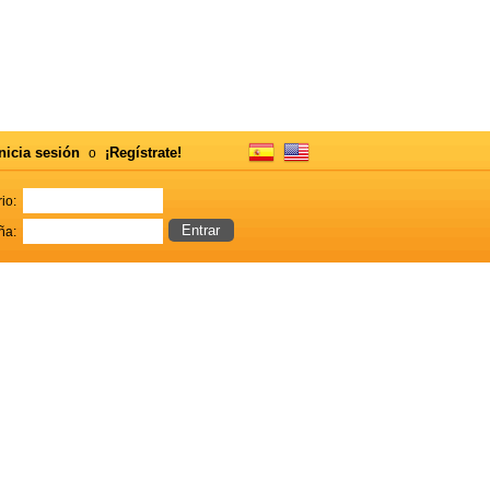
nicia sesión
¡Regístrate!
o
io:
ña: