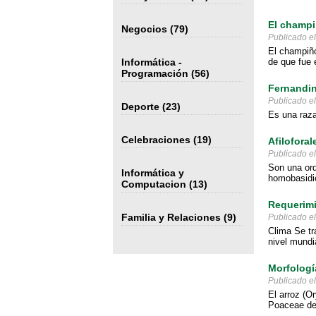
El champi
Negocios
(79)
Publicado e
El champiñó
Informática -
de que fue e
Programación
(56)
Fernandi
Publicado e
Deporte
(23)
Es una raza
Celebraciones
(19)
Afiloforal
Publicado e
Son una ord
Informática y
homobasidio
Computacion
(13)
Requerimi
Familia y Relaciones
(9)
Publicado e
Clima Se tr
nivel mundi
Morfologí
Publicado e
El arroz (O
Poaceae de 