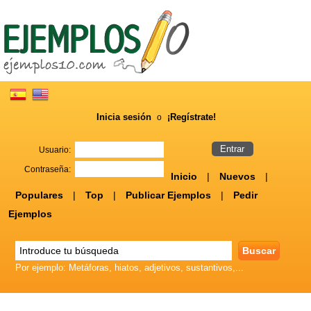
Inicia sesión
¡Regístrate!
o
Usuario:
Contraseña:
Inicio
|
Nuevos
|
Populares
|
Top
|
Publicar Ejemplos
|
Pedir
Ejemplos
Por ejemplo: Metáforas, hiatos, adjetivos, sustantivos,...