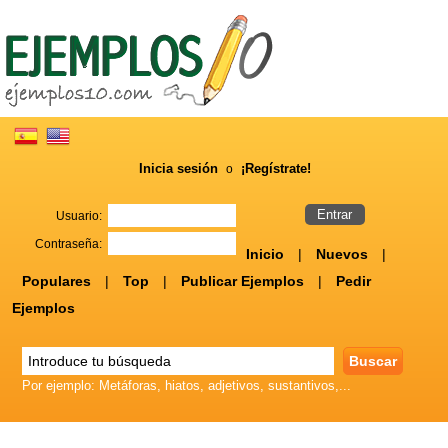
Inicia sesión
¡Regístrate!
o
Usuario:
Contraseña:
Inicio
|
Nuevos
|
Populares
|
Top
|
Publicar Ejemplos
|
Pedir
Ejemplos
Por ejemplo: Metáforas, hiatos, adjetivos, sustantivos,...