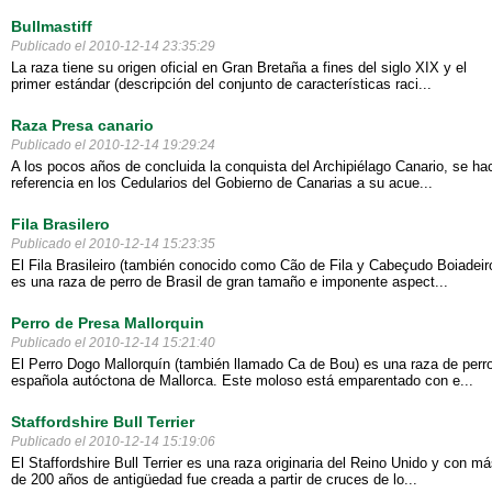
Bullmastiff
Publicado el 2010-12-14 23:35:29
La raza tiene su origen oficial en Gran Bretaña a fines del siglo XIX y el
primer estándar (descripción del conjunto de características raci...
Raza Presa canario
Publicado el 2010-12-14 19:29:24
A los pocos años de concluida la conquista del Archipiélago Canario, se ha
referencia en los Cedularios del Gobierno de Canarias a su acue...
Fila Brasilero
Publicado el 2010-12-14 15:23:35
El Fila Brasileiro (también conocido como Cão de Fila y Cabeçudo Boiadeir
es una raza de perro de Brasil de gran tamaño e imponente aspect...
Perro de Presa Mallorquin
Publicado el 2010-12-14 15:21:40
El Perro Dogo Mallorquín (también llamado Ca de Bou) es una raza de perr
española autóctona de Mallorca. Este moloso está emparentado con e...
Staffordshire Bull Terrier
Publicado el 2010-12-14 15:19:06
El Staffordshire Bull Terrier es una raza originaria del Reino Unido y con m
de 200 años de antigüedad fue creada a partir de cruces de lo...