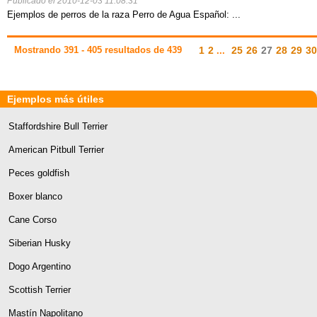
Publicado el 2010-12-03 11:08:31
Ejemplos de perros de la raza Perro de Agua Español: ...
Mostrando 391 - 405 resultados de 439
1
2
25
26
27
28
29
30
...
Ejemplos más útiles
Staffordshire Bull Terrier
American Pitbull Terrier
Peces goldfish
Boxer blanco
Cane Corso
Siberian Husky
Dogo Argentino
Scottish Terrier
Mastín Napolitano