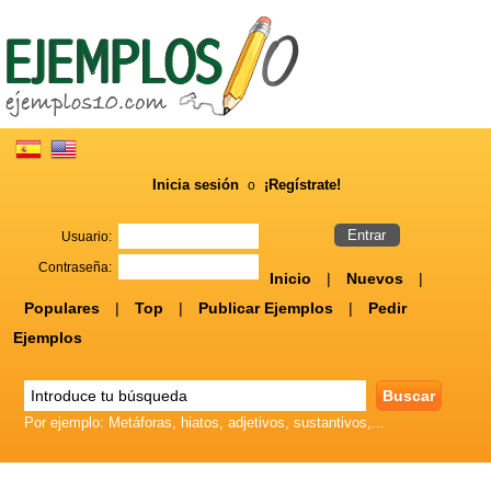
Inicia sesión
¡Regístrate!
o
Usuario:
Contraseña:
Inicio
|
Nuevos
|
Populares
|
Top
|
Publicar Ejemplos
|
Pedir
Ejemplos
Por ejemplo: Metáforas, hiatos, adjetivos, sustantivos,...