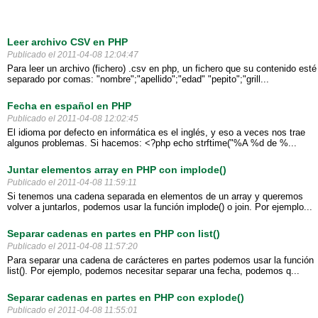
Leer archivo CSV en PHP
Publicado el 2011-04-08 12:04:47
Para leer un archivo (fichero) .csv en php, un fichero que su contenido esté
separado por comas: "nombre";"apellido";"edad" "pepito";"grill...
Fecha en español en PHP
Publicado el 2011-04-08 12:02:45
El idioma por defecto en informática es el inglés, y eso a veces nos trae
algunos problemas. Si hacemos: <?php echo strftime("%A %d de %...
Juntar elementos array en PHP con implode()
Publicado el 2011-04-08 11:59:11
Si tenemos una cadena separada en elementos de un array y queremos
volver a juntarlos, podemos usar la función implode() o join. Por ejemplo...
Separar cadenas en partes en PHP con list()
Publicado el 2011-04-08 11:57:20
Para separar una cadena de carácteres en partes podemos usar la función
list(). Por ejemplo, podemos necesitar separar una fecha, podemos q...
Separar cadenas en partes en PHP con explode()
Publicado el 2011-04-08 11:55:01