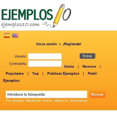
Inicia sesión
¡Regístrate!
o
Usuario:
Contraseña:
Inicio
|
Nuevos
|
Populares
|
Top
|
Publicar Ejemplos
|
Pedir
Ejemplos
Por ejemplo: Metáforas, hiatos, adjetivos, sustantivos,...