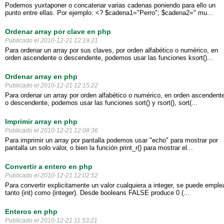
Podemos yuxtaponer o concatenar varias cadenas poniendo para ello un
punto entre ellas. Por ejemplo: <? $cadena1="Perro"; $cadena2=" mu...
Ordenar array por clave en php
Publicado el 2010-12-21 12:19:21
Para ordenar un array por sus claves, por orden alfabético o numérico, en
orden ascendente o descendente, podemos usar las funciones ksort()...
Ordenar array en php
Publicado el 2010-12-21 12:15:22
Para ordenar un array por orden alfabético o numérico, en orden ascendent
o descendente, podemos usar las funciones sort() y rsort(), sort(...
Imprimir array en php
Publicado el 2010-12-21 12:08:36
Para imprimir un array por pantalla podemos usar "echo" para mostrar por
pantalla un solo valor, o bien la función print_r() para mostrar el...
Convertir a entero en php
Publicado el 2010-12-21 12:02:52
Para convertir explicitamente un valor cualquiera a integer, se puede emple
tanto (int) como (integer). Desde booleans FALSE produce 0 (...
Enteros en php
Publicado el 2010-12-21 11:53:21