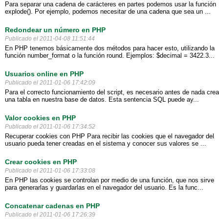
Para separar una cadena de carácteres en partes podemos usar la función
explode(). Por ejemplo, podemos necesitar de una cadena que sea un ...
Redondear un número en PHP
Publicado el 2011-04-08 11:51:44
En PHP tenemos básicamente dos métodos para hacer esto, utilizando la
función number_format o la función round. Ejemplos: $decimal = 3422.3...
Usuarios online en PHP
Publicado el 2011-01-06 17:42:09
Para el correcto funcionamiento del script, es necesario antes de nada crea
una tabla en nuestra base de datos. Esta sentencia SQL puede ay...
Valor cookies en PHP
Publicado el 2011-01-06 17:34:52
Recuperar cookies con PHP Para recibir las cookies que el navegador del
usuario pueda tener creadas en el sistema y conocer sus valores se ...
Crear cookies en PHP
Publicado el 2011-01-06 17:33:08
En PHP las cookies se controlan por medio de una función, que nos sirve
para generarlas y guardarlas en el navegador del usuario. Es la func...
Concatenar cadenas en PHP
Publicado el 2011-01-06 17:26:39