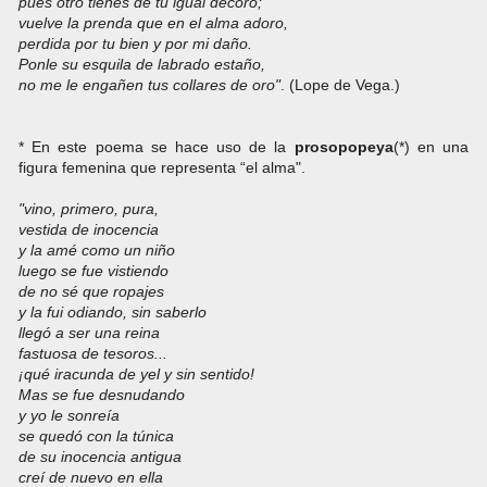
pues otro tienes de tu igual decoro;
vuelve la prenda que en el alma adoro,
perdida por tu bien y por mi daño.
Ponle su esquila de labrado estaño,
no me le engañen tus collares de oro"
. (Lope de Vega.)
* En este poema se hace uso de la
prosopopeya
(*) en una
figura femenina que representa “el alma".
"vino, primero, pura,
vestida de inocencia
y la amé como un niño
luego se fue vistiendo
de no sé que ropajes
y la fui odiando, sin saberlo
llegó a ser una reina
fastuosa de tesoros...
¡qué iracunda de yel y sin sentido!
Mas se fue desnudando
y yo le sonreía
se quedó con la túnica
de su inocencia antigua
creí de nuevo en ella