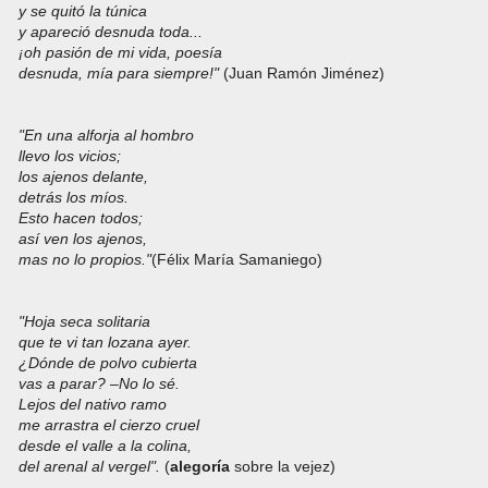
y se quitó la túnica
y apareció desnuda toda...
¡oh pasión de mi vida, poesía
desnuda, mía para siempre!"
(Juan Ramón Jiménez)
"En una alforja al hombro
llevo los vicios;
los ajenos delante,
detrás los míos.
Esto hacen todos;
así ven los ajenos,
mas no lo propios."
(Félix María Samaniego)
"Hoja seca solitaria
que te vi tan lozana ayer.
¿Dónde de polvo cubierta
vas a parar? –No lo sé.
Lejos del nativo ramo
me arrastra el cierzo cruel
desde el valle a la colina,
del arenal al vergel".
(
alegoría
sobre la vejez)