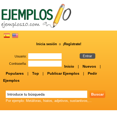
Inicia sesión
¡Regístrate!
o
Usuario:
Contraseña:
Inicio
|
Nuevos
|
Populares
|
Top
|
Publicar Ejemplos
|
Pedir
Ejemplos
Por ejemplo: Metáforas, hiatos, adjetivos, sustantivos,...