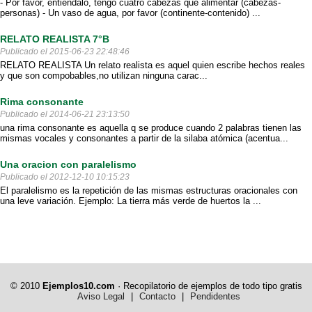
- Por favor, entiéndalo, tengo cuatro cabezas que alimentar (cabezas-
personas) - Un vaso de agua, por favor (continente-contenido) ...
RELATO REALISTA 7°B
Publicado el 2015-06-23 22:48:46
RELATO REALISTA Un relato realista es aquel quien escribe hechos reales
y que son compobables,no utilizan ninguna carac...
Rima consonante
Publicado el 2014-06-21 23:13:50
una rima consonante es aquella q se produce cuando 2 palabras tienen las
mismas vocales y consonantes a partir de la silaba atómica (acentua...
Una oracion con paralelismo
Publicado el 2012-12-10 10:15:23
El paralelismo es la repetición de las mismas estructuras oracionales con
una leve variación. Ejemplo: La tierra más verde de huertos la ...
© 2010
Ejemplos10.com
· Recopilatorio de ejemplos de todo tipo gratis
Aviso Legal
|
Contacto
|
Pendidentes