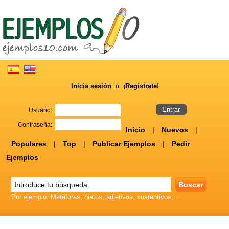
Inicia sesión
¡Regístrate!
o
Usuario:
Contraseña:
Inicio
|
Nuevos
|
Populares
|
Top
|
Publicar Ejemplos
|
Pedir
Ejemplos
Por ejemplo: Metáforas, hiatos, adjetivos, sustantivos,...