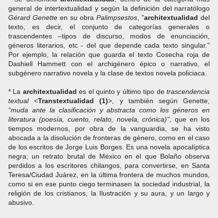
general de intertextualidad y según la definición del narratólogo
Gérard Genette
en su obra
Palimpsestos
, "
architextualidad
del
texto, es decir, el conjunto de categorías generales o
trascendentes –tipos de discurso, modos de enunciación,
géneros literarios, etc - del que depende cada texto singular."
Por ejemplo, la relación que guarda el texto Cosecha roja de
Dashiell Hammett con el archigénero épico o narrativo, el
subgénero narrativo novela y la clase de textos novela policiaca.
* La
architextualidad
es el quinto y último tipo de
trascendencia
textual
<
Transtextualidad (1)
>, y también según Genette,
“muda ante la clasificación y abstracta como los géneros en
literatura (poesía, cuento, relato, novela, crónica)"
, que en los
tiempos modernos, por obra de la vanguardia, se ha visto
abocada a la disolución de fronteras de género, como en el caso
de los escritos de Jorge Luis Borges. Es una novela apocalíptica
negra; un retrato brutal de México en el que Bolaño observa
perdidos a los escritores chilangos, para convertirse, en Santa
Teresa/Ciudad Juárez, en la última frontera de muchos mundos,
como si en ese punto ciego terminasen la sociedad industrial, la
religión de los cristianos, la Ilustración y su aura, y un largo y
abusivo.