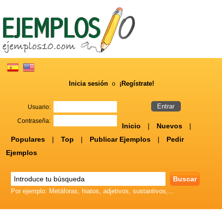
Inicia sesión
¡Regístrate!
o
Usuario:
Contraseña:
Inicio
|
Nuevos
|
Populares
|
Top
|
Publicar Ejemplos
|
Pedir
Ejemplos
Por ejemplo: Metáforas, hiatos, adjetivos, sustantivos,...