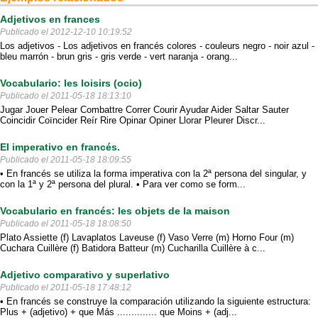
Adjetivos en frances
Publicado el 2012-12-10 10:19:52
Los adjetivos - Los adjetivos en francés colores - couleurs negro - noir azul -
bleu marrón - brun gris - gris verde - vert naranja - orang...
Vocabulario: les loisirs (ocio)
Publicado el 2011-05-18 18:13:10
Jugar Jouer Pelear Combattre Correr Courir Ayudar Aider Saltar Sauter
Coincidir Coïncider Reír Rire Opinar Opiner Llorar Pleurer Discr...
El imperativo en francés.
Publicado el 2011-05-18 18:09:55
• En francés se utiliza la forma imperativa con la 2ª persona del singular, y
con la 1ª y 2ª persona del plural. • Para ver como se form...
Vocabulario en francés: les objets de la maison
Publicado el 2011-05-18 18:08:50
Plato Assiette (f) Lavaplatos Laveuse (f) Vaso Verre (m) Horno Four (m)
Cuchara Cuillère (f) Batidora Batteur (m) Cucharilla Cuillère à c...
Adjetivo comparativo y superlativo
Publicado el 2011-05-18 17:48:12
• En francés se construye la comparación utilizando la siguiente estructura:
Plus + (adjetivo) + que Más .............. que Moins + (adj...