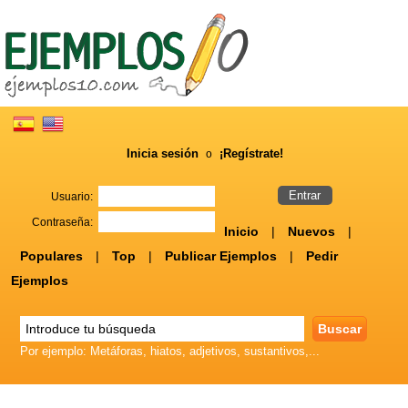
Inicia sesión
¡Regístrate!
o
Usuario:
Contraseña:
Inicio
|
Nuevos
|
Populares
|
Top
|
Publicar Ejemplos
|
Pedir
Ejemplos
Por ejemplo: Metáforas, hiatos, adjetivos, sustantivos,...