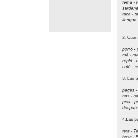
tema - 
sardana
taca - t
llengua 
2. Cuan
porró - 
mà - m
replà - 
cafè - c
3. Las p
pagès -
nas - n
peix - p
despatx
4.Las p
text - T
bosc - 