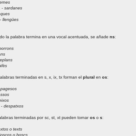
temes
 - sardanes
aques
- llengües
do la palabra termina en una vocal acentuada, se añade
ns
:
porrons
ans
replans
afès
alabras terminadas en s, x, ix, tx forman el
plural
en
os
:
 pagesos
assos
eixos
 - despatxos
alabras terminadas por sc, st, xt pueden tomar
os
o
s
:
extos o texts
Boscos o boscs