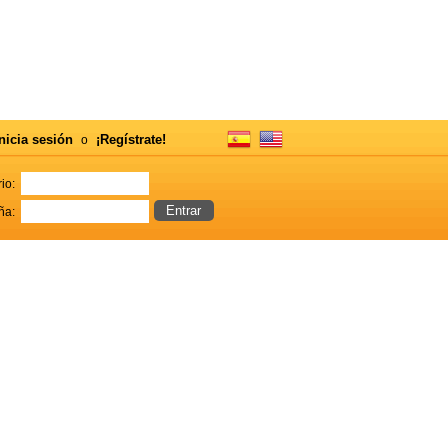
nicia sesión
¡Regístrate!
o
io:
ña: