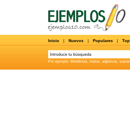
Inicio
|
Nuevos
|
Populares
|
Top
Por ejemplo: Metáforas, hiatos, adjetivos, sustan