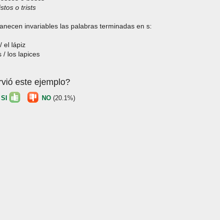
ristos o trists
anecen invariables las palabras terminadas en s:
/ el lápiz
s / los lapices
rvió este ejemplo?
)
SI
NO
(20.1%)