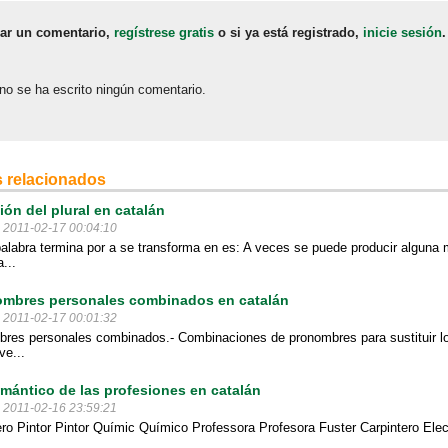
jar un comentario,
regístrese gratis
o si ya está registrado,
inicie sesión
.
no se ha escrito ningún comentario.
 relacionados
ión del plural en catalán
l 2011-02-17 00:04:10
alabra termina por a se transforma en es: A veces se puede producir alguna 
...
mbres personales combinados en catalán
l 2011-02-17 00:01:32
res personales combinados.- Combinaciones de pronombres para sustituir lo
ve...
ántico de las profesiones en catalán
l 2011-02-16 23:59:21
ero Pintor Pintor Químic Químico Professora Profesora Fuster Carpintero Elect