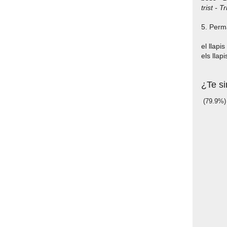
trist - T
5. Perm
el llapis 
els llapi
¿Te si
(79.9%