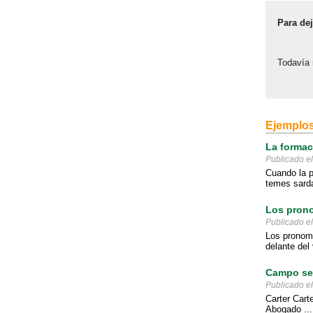
Para de
Todavía 
Ejemplos
La formac
Publicado e
Cuando la p
temes sarda
Los prono
Publicado e
Los pronomb
delante del 
Campo sem
Publicado e
Carter Cart
Abogado ...