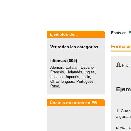
Estás en:
E
Ejemplos de...
Formació
Ver todas las categorías
Idiomas
(605)
Envia
Alemán
,
Catalán
,
Español
,
Francés
,
Holandés
,
Inglés
,
Italiano
,
Japonés
,
Latín
,
Otras lenguas
,
Portugués
,
Ruso
,
Ejem
Únete a nosotros en FB
1. Cuan
alguna m
dona - 