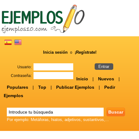
Inicia sesión
¡Regístrate!
o
Usuario:
Contraseña:
Inicio
|
Nuevos
|
Populares
|
Top
|
Publicar Ejemplos
|
Pedir
Ejemplos
Por ejemplo: Metáforas, hiatos, adjetivos, sustantivos,...