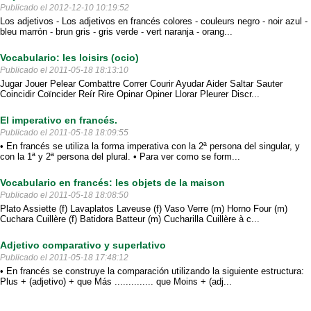
Publicado el 2012-12-10 10:19:52
Los adjetivos - Los adjetivos en francés colores - couleurs negro - noir azul -
bleu marrón - brun gris - gris verde - vert naranja - orang...
Vocabulario: les loisirs (ocio)
Publicado el 2011-05-18 18:13:10
Jugar Jouer Pelear Combattre Correr Courir Ayudar Aider Saltar Sauter
Coincidir Coïncider Reír Rire Opinar Opiner Llorar Pleurer Discr...
El imperativo en francés.
Publicado el 2011-05-18 18:09:55
• En francés se utiliza la forma imperativa con la 2ª persona del singular, y
con la 1ª y 2ª persona del plural. • Para ver como se form...
Vocabulario en francés: les objets de la maison
Publicado el 2011-05-18 18:08:50
Plato Assiette (f) Lavaplatos Laveuse (f) Vaso Verre (m) Horno Four (m)
Cuchara Cuillère (f) Batidora Batteur (m) Cucharilla Cuillère à c...
Adjetivo comparativo y superlativo
Publicado el 2011-05-18 17:48:12
• En francés se construye la comparación utilizando la siguiente estructura:
Plus + (adjetivo) + que Más .............. que Moins + (adj...