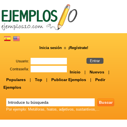
Inicia sesión
¡Regístrate!
o
Usuario:
Contraseña:
Inicio
|
Nuevos
|
Populares
|
Top
|
Publicar Ejemplos
|
Pedir
Ejemplos
Por ejemplo: Metáforas, hiatos, adjetivos, sustantivos,...