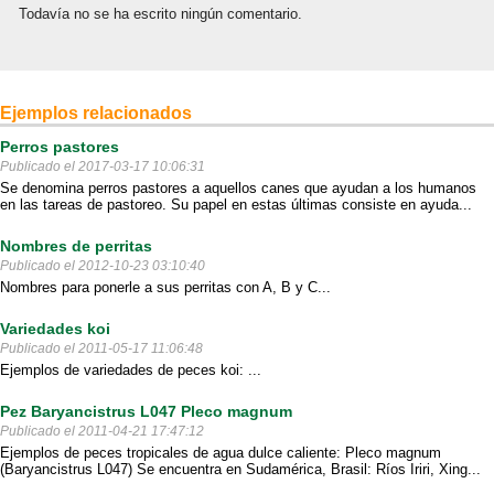
Todavía no se ha escrito ningún comentario.
Ejemplos relacionados
Perros pastores
Publicado el 2017-03-17 10:06:31
Se denomina perros pastores a aquellos canes que ayudan a los humanos
en las tareas de pastoreo. Su papel en estas últimas consiste en ayuda...
Nombres de perritas
Publicado el 2012-10-23 03:10:40
Nombres para ponerle a sus perritas con A, B y C...
Variedades koi
Publicado el 2011-05-17 11:06:48
Ejemplos de variedades de peces koi: ...
Pez Baryancistrus L047 Pleco magnum
Publicado el 2011-04-21 17:47:12
Ejemplos de peces tropicales de agua dulce caliente: Pleco magnum
(Baryancistrus L047) Se encuentra en Sudamérica, Brasil: Ríos Iriri, Xing...