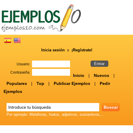
Inicia sesión
¡Regístrate!
o
Usuario:
Contraseña:
Inicio
|
Nuevos
|
Populares
|
Top
|
Publicar Ejemplos
|
Pedir
Ejemplos
Por ejemplo: Metáforas, hiatos, adjetivos, sustantivos,...