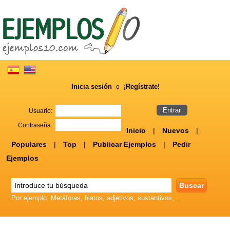
Inicia sesión
¡Regístrate!
o
Usuario:
Contraseña:
Inicio
|
Nuevos
|
Populares
|
Top
|
Publicar Ejemplos
|
Pedir
Ejemplos
Por ejemplo: Metáforas, hiatos, adjetivos, sustantivos,...