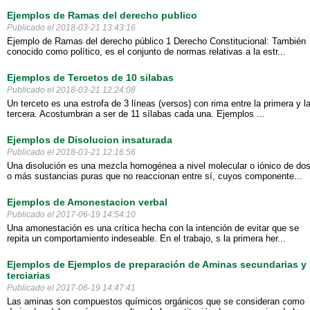
Ejemplos de Ramas del derecho publico
Publicado el 2018-03-21 13:43:16
Ejemplo de Ramas del derecho público 1 Derecho Constitucional: También
conocido como político, es el conjunto de normas relativas a la estr...
Ejemplos de Tercetos de 10 silabas
Publicado el 2018-03-21 12:24:08
Un terceto es una estrofa de 3 líneas (versos) con rima entre la primera y l
tercera. Acostumbran a ser de 11 sílabas cada una. Ejemplos ...
Ejemplos de Disolucion insaturada
Publicado el 2018-03-21 12:16:56
Una disolución es una mezcla homogénea a nivel molecular o iónico de do
o más sustancias puras que no reaccionan entre sí, cuyos componente...
Ejemplos de Amonestacion verbal
Publicado el 2017-06-19 14:54:10
Una amonestación es una crítica hecha con la intención de evitar que se
repita un comportamiento indeseable. En el trabajo, s la primera her...
Ejemplos de Ejemplos de preparación de Aminas secundarias y
terciarias
Publicado el 2017-06-19 14:47:41
Las aminas son compuestos químicos orgánicos que se consideran como