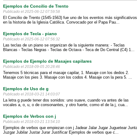
Ejemplos de Concilio de Trento
Publicado el 2025-06-12 07:59:58
El Concilio de Trento (1545-1563) fue uno de los eventos más significativos
en la historia de la Iglesia Católica. Convocado por el Papa Pau...
Ejemplos de Tecla - piano
Publicado el 2025-06-12 07:56:32
Las teclas de un piano se organizan de la siguiente manera: - Teclas
Blancas - Teclas Negras - Teclas de Octava - Teca de Do Central (C4) 1...
Ejemplos de Ejemplo de Masajes capilares
Publicado el 2018-09-05 20:28:46
Tenemos 5 técnicas para el masaje capilar, 1. Masaje con los dedos 2.
Masaje con los pies 3. Masaje con los codos 4. Masaje con la pera 5. ...
Ejemplos de Uso de g
Publicado el 2018-03-21 14:03:07
La letra g puede tener dos sonidos: uno suave, cuando va antes de las
vocales a, o, u, o de consonantes, y otro fuerte, como el de la j, cua...
Ejemplos de Verbos con j
Publicado el 2018-03-21 13:54:10
Ejemplos de verbos que empiezan con j Jadear Jalar Jugar Juguetear Junta
Juzgar Jubilar Justar Jurar Justificar Ejemplos de verbos que c...