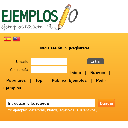
Inicia sesión
¡Regístrate!
o
Usuario:
Contraseña:
Inicio
|
Nuevos
|
Populares
|
Top
|
Publicar Ejemplos
|
Pedir
Ejemplos
Por ejemplo: Metáforas, hiatos, adjetivos, sustantivos,...