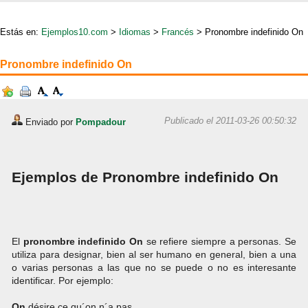
Estás en:
Ejemplos10.com
>
Idiomas
>
Francés
> Pronombre indefinido On
Pronombre indefinido On
Publicado el 2011-03-26 00:50:32
Enviado por
Pompadour
Ejemplos de Pronombre indefinido On
El
pronombre
indefinido
On
se refiere siempre a personas. Se
utiliza para designar, bien al ser humano en general, bien a una
o varias personas a las que no se puede o no es interesante
identificar. Por ejemplo:
On
désire ce qu´on n´a pas