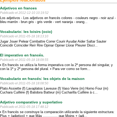
Ejemplos relacionados
Adjetivos en frances
Publicado el 2012-12-10 10:19:52
Los adjetivos - Los adjetivos en francés colores - couleurs negro - noir azul -
bleu marrón - brun gris - gris verde - vert naranja - orang...
Vocabulario: les loisirs (ocio)
Publicado el 2011-05-18 18:13:10
Jugar Jouer Pelear Combattre Correr Courir Ayudar Aider Saltar Sauter
Coincidir Coïncider Reír Rire Opinar Opiner Llorar Pleurer Discr...
El imperativo en francés.
Publicado el 2011-05-18 18:09:55
• En francés se utiliza la forma imperativa con la 2ª persona del singular, y
con la 1ª y 2ª persona del plural. • Para ver como se form...
Vocabulario en francés: les objets de la maison
Publicado el 2011-05-18 18:08:50
Plato Assiette (f) Lavaplatos Laveuse (f) Vaso Verre (m) Horno Four (m)
Cuchara Cuillère (f) Batidora Batteur (m) Cucharilla Cuillère à c...
Adjetivo comparativo y superlativo
Publicado el 2011-05-18 17:48:12
• En francés se construye la comparación utilizando la siguiente estructura:
Plus + (adjetivo) + que Más .............. que Moins + (adj...