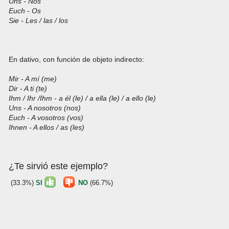
Uns - Nos
Euch - Os
Sie - Les / las / los
En dativo, con función de objeto indirecto:
Mir - A mí (me)
Dir - A ti (te)
Ihm / Ihr /Ihm - a él (le) / a ella (le) / a ello (le)
Uns - A nosotros (nos)
Euch - A vosotros (vos)
Ihnen - A ellos / as (les)
¿Te sirvió este ejemplo?
(33.3%)
SI
NO
(66.7%)