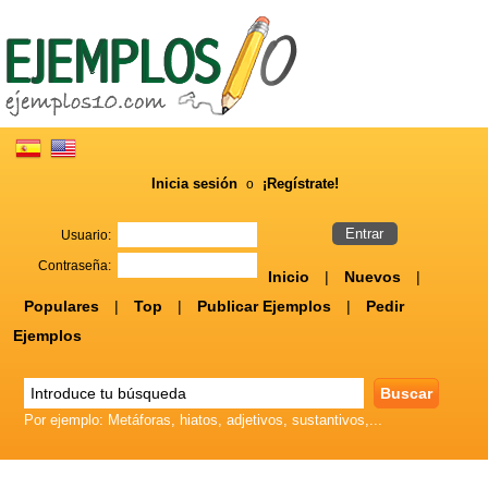
Inicia sesión
¡Regístrate!
o
Usuario:
Contraseña:
Inicio
|
Nuevos
|
Populares
|
Top
|
Publicar Ejemplos
|
Pedir
Ejemplos
Por ejemplo: Metáforas, hiatos, adjetivos, sustantivos,...