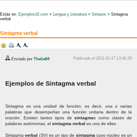
Estás en:
Ejemplos10.com
>
Lengua y Literatura
>
Sintaxis
> Sintagma
verbal
Sintagma verbal
Publicado el 2011-01-17 13:45:28
Enviado por
Thalia84
Ejemplos de Sintagma verbal
Sintagma es una unidad de función; es decir, una o varias
palabras que desempeñan una función unitaria dentro de la
oración. Existen tantos tipos de
sintagma
s como clases de
palabras autónomas; el
sintagma
verbal
es una de ellas.
Sintagma
verbal
(SV) es un tipo de
sintagma
cuyo núcleo es un