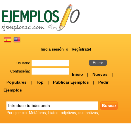
Inicia sesión
¡Regístrate!
o
Usuario:
Contraseña:
Inicio
|
Nuevos
|
Populares
|
Top
|
Publicar Ejemplos
|
Pedir
Ejemplos
Por ejemplo: Metáforas, hiatos, adjetivos, sustantivos,...