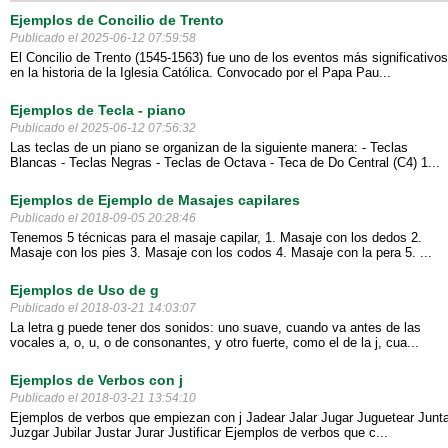
Ejemplos de Concilio de Trento
Publicado el 2025-06-12 07:59:58
El Concilio de Trento (1545-1563) fue uno de los eventos más significativos
en la historia de la Iglesia Católica. Convocado por el Papa Pau...
Ejemplos de Tecla - piano
Publicado el 2025-06-12 07:56:32
Las teclas de un piano se organizan de la siguiente manera: - Teclas
Blancas - Teclas Negras - Teclas de Octava - Teca de Do Central (C4) 1...
Ejemplos de Ejemplo de Masajes capilares
Publicado el 2018-09-05 20:28:46
Tenemos 5 técnicas para el masaje capilar, 1. Masaje con los dedos 2.
Masaje con los pies 3. Masaje con los codos 4. Masaje con la pera 5. ...
Ejemplos de Uso de g
Publicado el 2018-03-21 14:03:07
La letra g puede tener dos sonidos: uno suave, cuando va antes de las
vocales a, o, u, o de consonantes, y otro fuerte, como el de la j, cua...
Ejemplos de Verbos con j
Publicado el 2018-03-21 13:54:10
Ejemplos de verbos que empiezan con j Jadear Jalar Jugar Juguetear Junta
Juzgar Jubilar Justar Jurar Justificar Ejemplos de verbos que c...