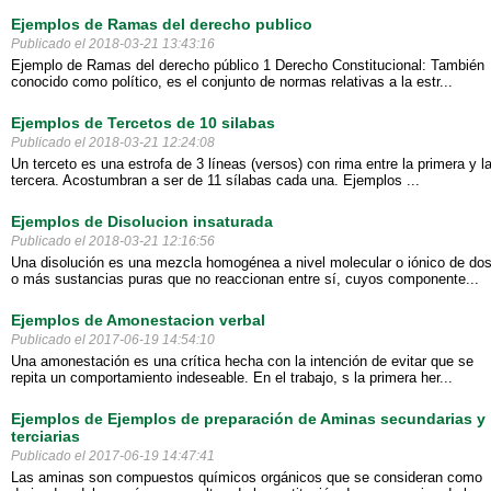
Ejemplos de Ramas del derecho publico
Publicado el 2018-03-21 13:43:16
Ejemplo de Ramas del derecho público 1 Derecho Constitucional: También
conocido como político, es el conjunto de normas relativas a la estr...
Ejemplos de Tercetos de 10 silabas
Publicado el 2018-03-21 12:24:08
Un terceto es una estrofa de 3 líneas (versos) con rima entre la primera y l
tercera. Acostumbran a ser de 11 sílabas cada una. Ejemplos ...
Ejemplos de Disolucion insaturada
Publicado el 2018-03-21 12:16:56
Una disolución es una mezcla homogénea a nivel molecular o iónico de do
o más sustancias puras que no reaccionan entre sí, cuyos componente...
Ejemplos de Amonestacion verbal
Publicado el 2017-06-19 14:54:10
Una amonestación es una crítica hecha con la intención de evitar que se
repita un comportamiento indeseable. En el trabajo, s la primera her...
Ejemplos de Ejemplos de preparación de Aminas secundarias y
terciarias
Publicado el 2017-06-19 14:47:41
Las aminas son compuestos químicos orgánicos que se consideran como