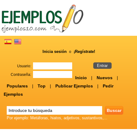
Inicia sesión
¡Regístrate!
o
Usuario:
Contraseña:
Inicio
|
Nuevos
|
Populares
|
Top
|
Publicar Ejemplos
|
Pedir
Ejemplos
Por ejemplo: Metáforas, hiatos, adjetivos, sustantivos,...