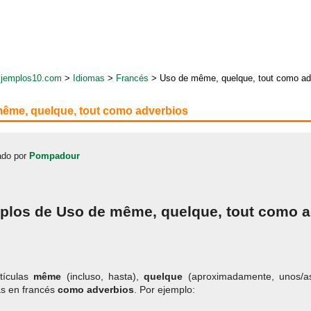
jemplos10.com
>
Idiomas
>
Francés
> Uso de même, quelque, tout como ad
ême, quelque, tout como adverbios
do por
Pompadour
plos de Uso de même, quelque, tout como a
tículas
même
(incluso, hasta),
quelque
(aproximadamente, unos/a
as en francés
como
adverbios
. Por ejemplo: