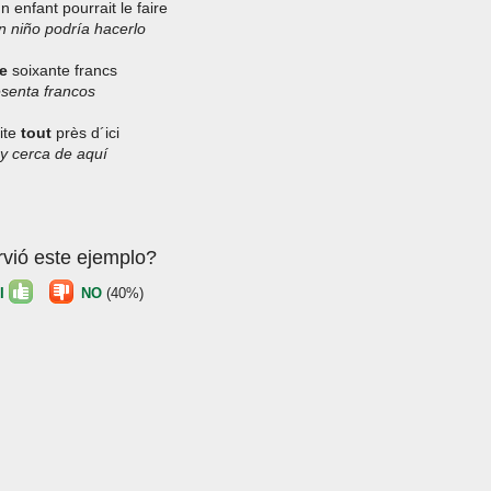
n enfant pourrait le faire
n niño podría hacerlo
e
soixante francs
senta francos
ite
tout
près d´ici
y cerca de aquí
rvió este ejemplo?
I
NO
(40%)