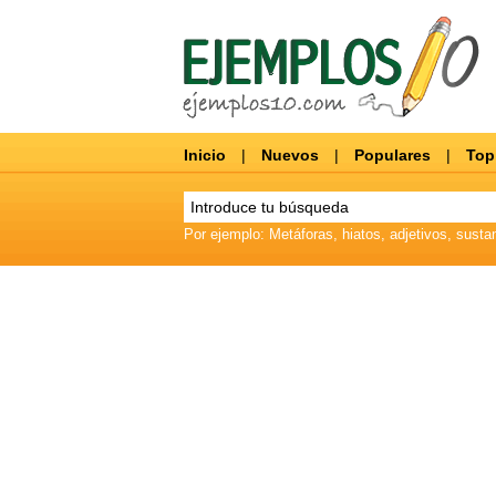
Inicio
|
Nuevos
|
Populares
|
Top
Por ejemplo: Metáforas, hiatos, adjetivos, sustan