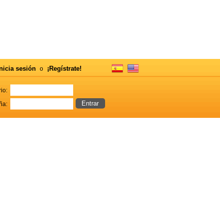
nicia sesión
¡Regístrate!
o
io:
ña: