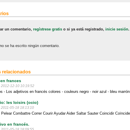
rios
jar un comentario,
regístrese gratis
o si ya está registrado,
inicie sesión
.
no se ha escrito ningún comentario.
 relacionados
 en frances
l 2012-12-10 10:19:52
s - Los adjetivos en francés colores - couleurs negro - noir azul - bleu marrón -
o: les loisirs (ocio)
l 2011-05-18 18:13:10
 Pelear Combattre Correr Courir Ayudar Aider Saltar Sauter Coincidir Coïncider 
ivo en francés.
l 2011-05-18 18:09:55