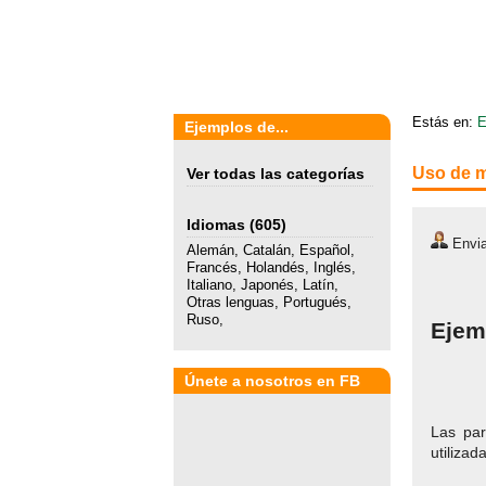
Estás en:
E
Ejemplos de...
Uso de m
Ver todas las categorías
Idiomas
(605)
Envia
Alemán
,
Catalán
,
Español
,
Francés
,
Holandés
,
Inglés
,
Italiano
,
Japonés
,
Latín
,
Otras lenguas
,
Portugués
,
Ruso
,
Ejem
Únete a nosotros en FB
Las par
utilizad