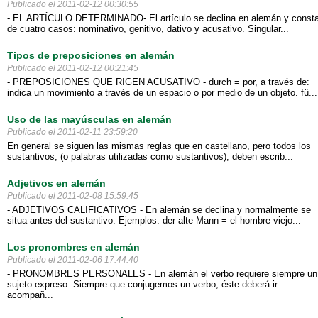
Publicado el 2011-02-12 00:30:55
- EL ARTÍCULO DETERMINADO- El artículo se declina en alemán y const
de cuatro casos: nominativo, genitivo, dativo y acusativo. Singular...
Tipos de preposiciones en alemán
Publicado el 2011-02-12 00:21:45
- PREPOSICIONES QUE RIGEN ACUSATIVO - durch = por, a través de:
indica un movimiento a través de un espacio o por medio de un objeto. fü...
Uso de las mayúsculas en alemán
Publicado el 2011-02-11 23:59:20
En general se siguen las mismas reglas que en castellano, pero todos los
sustantivos, (o palabras utilizadas como sustantivos), deben escrib...
Adjetivos en alemán
Publicado el 2011-02-08 15:59:45
- ADJETIVOS CALIFICATIVOS - En alemán se declina y normalmente se
situa antes del sustantivo. Ejemplos: der alte Mann = el hombre viejo...
Los pronombres en alemán
Publicado el 2011-02-06 17:44:40
- PRONOMBRES PERSONALES - En alemán el verbo requiere siempre un
sujeto expreso. Siempre que conjugemos un verbo, éste deberá ir
acompañ...