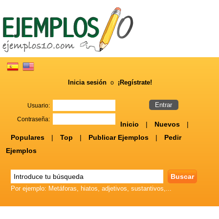
Inicia sesión
¡Regístrate!
o
Usuario:
Contraseña:
Inicio
|
Nuevos
|
Populares
|
Top
|
Publicar Ejemplos
|
Pedir
Ejemplos
Por ejemplo: Metáforas, hiatos, adjetivos, sustantivos,...