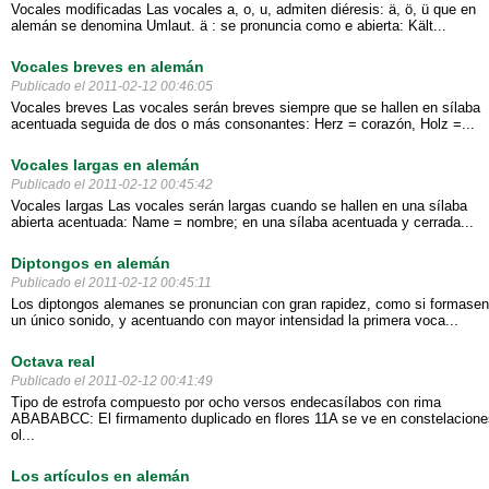
Vocales modificadas Las vocales a, o, u, admiten diéresis: ä, ö, ü que en
alemán se denomina Umlaut. ä : se pronuncia como e abierta: Kält...
Vocales breves en alemán
Publicado el 2011-02-12 00:46:05
Vocales breves Las vocales serán breves siempre que se hallen en sílaba
acentuada seguida de dos o más consonantes: Herz = corazón, Holz =...
Vocales largas en alemán
Publicado el 2011-02-12 00:45:42
Vocales largas Las vocales serán largas cuando se hallen en una sílaba
abierta acentuada: Name = nombre; en una sílaba acentuada y cerrada...
Diptongos en alemán
Publicado el 2011-02-12 00:45:11
Los diptongos alemanes se pronuncian con gran rapidez, como si formasen
un único sonido, y acentuando con mayor intensidad la primera voca...
Octava real
Publicado el 2011-02-12 00:41:49
Tipo de estrofa compuesto por ocho versos endecasílabos con rima
ABABABCC: El firmamento duplicado en flores 11A se ve en constelacione
ol...
Los artículos en alemán