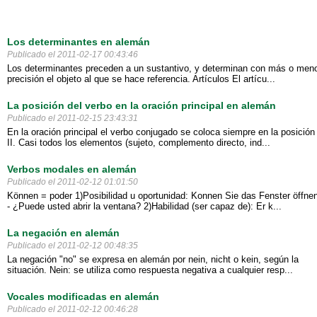
Los determinantes en alemán
Publicado el 2011-02-17 00:43:46
Los determinantes preceden a un sustantivo, y determinan con más o men
precisión el objeto al que se hace referencia. Artículos El artícu...
La posición del verbo en la oración principal en alemán
Publicado el 2011-02-15 23:43:31
En la oración principal el verbo conjugado se coloca siempre en la posición
II. Casi todos los elementos (sujeto, complemento directo, ind...
Verbos modales en alemán
Publicado el 2011-02-12 01:01:50
Können = poder 1)Posibilidad u oportunidad: Konnen Sie das Fenster öffne
- ¿Puede usted abrir la ventana? 2)Habilidad (ser capaz de): Er k...
La negación en alemán
Publicado el 2011-02-12 00:48:35
La negación "no" se expresa en alemán por nein, nicht o kein, según la
situación. Nein: se utiliza como respuesta negativa a cualquier resp...
Vocales modificadas en alemán
Publicado el 2011-02-12 00:46:28