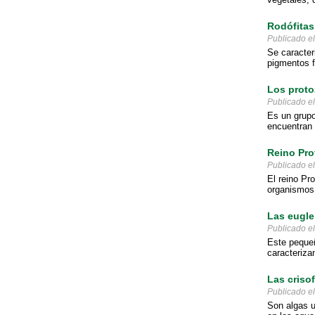
Rodófitas
Publicado e
Se caracteri
pigmentos fi
Los proto
Publicado e
Es un grupo
encuentran 
Reino Pro
Publicado e
El reino Pr
organismos 
Las eugle
Publicado e
Este peque
caracteriza
Las criso
Publicado e
Son algas u