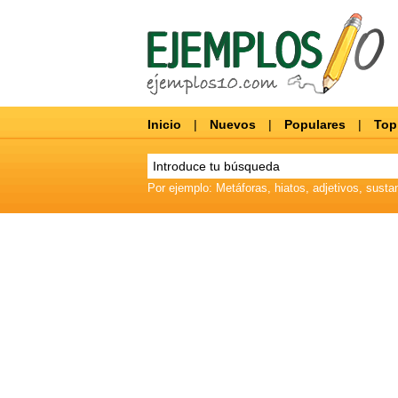
Inicio
|
Nuevos
|
Populares
|
Top
Por ejemplo: Metáforas, hiatos, adjetivos, sustan