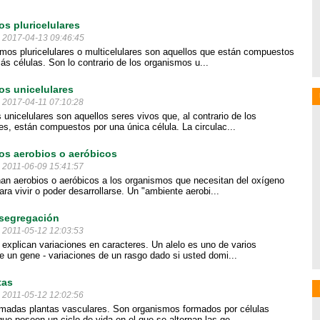
s pluricelulares
l 2017-04-13 09:46:45
mos pluricelulares o multicelulares son aquellos que están compuestos
ás células. Son lo contrario de los organismos u...
s unicelulares
l 2017-04-11 07:10:28
unicelulares son aquellos seres vivos que, al contrario de los
res, están compuestos por una única célula. La circulac...
s aerobios o aeróbicos
l 2011-06-09 15:41:57
n aerobios o aeróbicos a los organismos que necesitan del oxígeno
ra vivir o poder desarrollarse. Un "ambiente aerobi...
 segregación
l 2011-05-12 12:03:53
s explican variaciones en caracteres. Un alelo es uno de varios
e un gene - variaciones de un rasgo dado si usted domi...
tas
l 2011-05-12 12:02:56
madas plantas vasculares. Son organismos formados por células
que poseen un ciclo de vida en el que se alternan las ge...