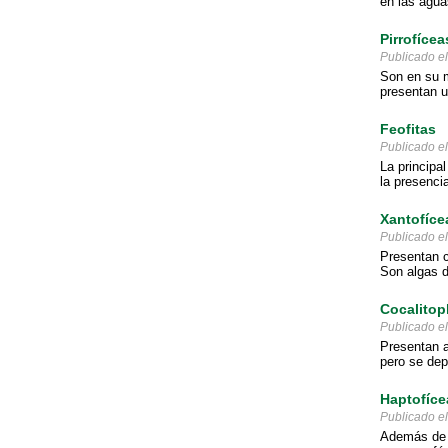
en las agua
Pirrofícea
Publicado e
Son en su m
presentan u
Feofitas
Publicado e
La principal
la presenci
Xantofíce
Publicado e
Presentan c
Son algas d
Cocalitop
Publicado e
Presentan a
pero se depo
Haptofíce
Publicado e
Además de l