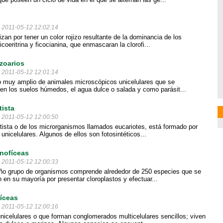
l 2011-05-12 12:02:14
zan por tener un color rojizo resultante de la dominancia de los
coeritrina y ficocianina, que enmascaran la clorofi...
zoarios
l 2011-05-12 12:01:14
 muy amplio de animales microscópicos unicelulares que se
en los suelos húmedos, el agua dulce o salada y como parásit...
tista
l 2011-05-12 12:00:50
otista o de los microrganismos llamados eucariotes, está formado por
unicelulares. Algunos de ellos son fotosintéticos...
nofíceas
l 2011-05-12 12:00:33
ño grupo de organismos comprende alrededor de 250 especies que se
n en su mayoría por presentar cloroplastos y efectuar...
fíceas
l 2011-05-12 12:00:16
nicelulares o que forman conglomerados multicelulares sencillos; viven