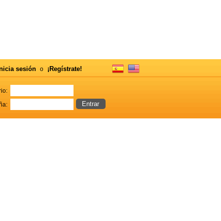
nicia sesión
¡Regístrate!
o
io:
ña: