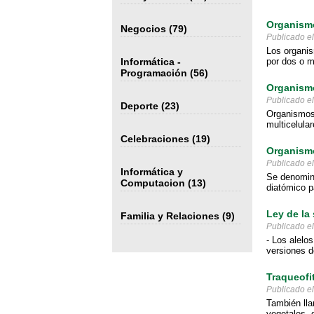
Organismo
Negocios
(79)
Publicado e
Los organis
Informática -
por dos o m
Programación
(56)
Organismo
Publicado e
Deporte
(23)
Organismos 
multicelula
Celebraciones
(19)
Organismo
Publicado e
Informática y
Se denomina
Computacion
(13)
diatómico pa
Ley de la
Familia y Relaciones
(9)
Publicado e
- Los alelo
versiones d
Traqueofi
Publicado e
También lla
vegetales, 