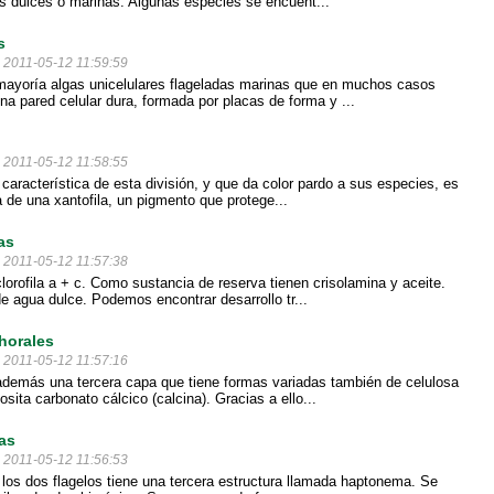
s dulces o marinas. Algunas especies se encuent...
s
l 2011-05-12 11:59:59
ayoría algas unicelulares flageladas marinas que en muchos casos
na pared celular dura, formada por placas de forma y ...
l 2011-05-12 11:58:55
 característica de esta división, y que da color pardo a sus especies, es
a de una xantofila, un pigmento que protege...
as
l 2011-05-12 11:57:38
lorofila a + c. Como sustancia de reserva tienen crisolamina y aceite.
e agua dulce. Podemos encontrar desarrollo tr...
horales
l 2011-05-12 11:57:16
demás una tercera capa que tiene formas variadas también de celulosa
sita carbonato cálcico (calcina). Gracias a ello...
as
l 2011-05-12 11:56:53
os dos flagelos tiene una tercera estructura llamada haptonema. Se