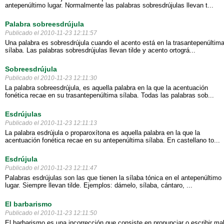
antepenúltimo lugar. Normalmente las palabras sobresdrújulas llevan t...
Palabra sobreesdrújula
Publicado el 2010-11-23 12:11:57
Una palabra es sobresdrújula cuando el acento está en la trasantepenúltim
sílaba. Las palabras sobresdrújulas llevan tilde y acento ortográ...
Sobreesdrújula
Publicado el 2010-11-23 12:11:30
La palabra sobreesdrújula, es aquella palabra en la que la acentuación
fonética recae en su trasantepenúltima sílaba. Todas las palabras sob...
Esdrújulas
Publicado el 2010-11-23 12:11:13
La palabra esdrújula o proparoxítona es aquella palabra en la que la
acentuación fonética recae en su antepenúltima sílaba. En castellano to...
Esdrújula
Publicado el 2010-11-23 12:11:47
Palabras esdrújulas son las que tienen la sílaba tónica en el antepenúltimo
lugar. Siempre llevan tilde. Ejemplos: dámelo, sílaba, cántaro, ...
El barbarismo
Publicado el 2010-11-23 12:11:50
El barbarismo es una incorrección que consiste en pronunciar o escribir ma