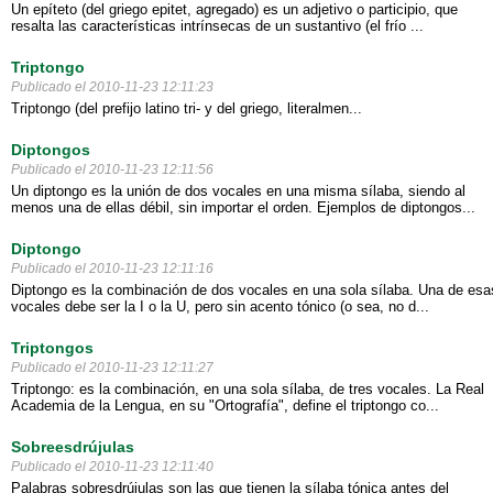
Un epíteto (del griego epitet, agregado) es un adjetivo o participio, que
resalta las características intrínsecas de un sustantivo (el frío ...
Triptongo
Publicado el 2010-11-23 12:11:23
Triptongo (del prefijo latino tri- y del griego, literalmen...
Diptongos
Publicado el 2010-11-23 12:11:56
Un diptongo es la unión de dos vocales en una misma sílaba, siendo al
menos una de ellas débil, sin importar el orden. Ejemplos de diptongos...
Diptongo
Publicado el 2010-11-23 12:11:16
Diptongo es la combinación de dos vocales en una sola sílaba. Una de esa
vocales debe ser la I o la U, pero sin acento tónico (o sea, no d...
Triptongos
Publicado el 2010-11-23 12:11:27
Triptongo: es la combinación, en una sola sílaba, de tres vocales. La Real
Academia de la Lengua, en su "Ortografía", define el triptongo co...
Sobreesdrújulas
Publicado el 2010-11-23 12:11:40
Palabras sobresdrújulas son las que tienen la sílaba tónica antes del