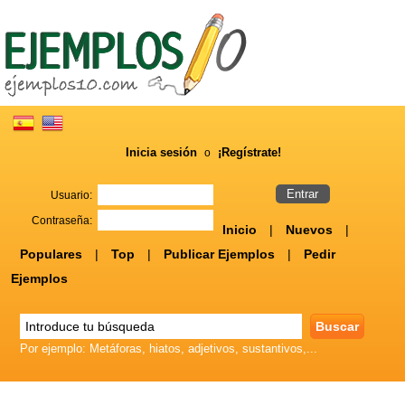
Inicia sesión
¡Regístrate!
o
Usuario:
Contraseña:
Inicio
|
Nuevos
|
Populares
|
Top
|
Publicar Ejemplos
|
Pedir
Ejemplos
Por ejemplo: Metáforas, hiatos, adjetivos, sustantivos,...