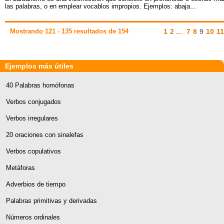
las palabras, o en emplear vocablos impropios. Ejemplos: abaja...
Mostrando 121 - 135 resultados de 154
1
2
7
8
9
10
11
...
Ejemplos más útiles
40 Palabras homófonas
Verbos conjugados
Verbos irregulares
20 oraciones con sinalefas
Verbos copulativos
Metáforas
Adverbios de tiempo
Palabras primitivas y derivadas
Números ordinales