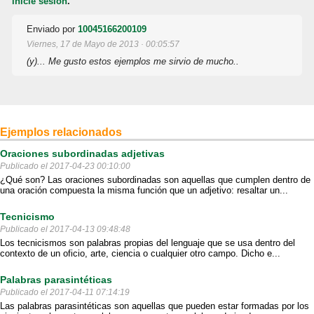
inicie sesión
.
Enviado por
10045166200109
Viernes, 17 de Mayo de 2013 · 00:05:57
(y)... Me gusto estos ejemplos me sirvio de mucho..
Ejemplos relacionados
Oraciones subordinadas adjetivas
Publicado el 2017-04-23 00:10:00
¿Qué son? Las oraciones subordinadas son aquellas que cumplen dentro de
una oración compuesta la misma función que un adjetivo: resaltar un...
Tecnicismo
Publicado el 2017-04-13 09:48:48
Los tecnicismos son palabras propias del lenguaje que se usa dentro del
contexto de un oficio, arte, ciencia o cualquier otro campo. Dicho e...
Palabras parasintéticas
Publicado el 2017-04-11 07:14:19
Las palabras parasintéticas son aquellas que pueden estar formadas por los