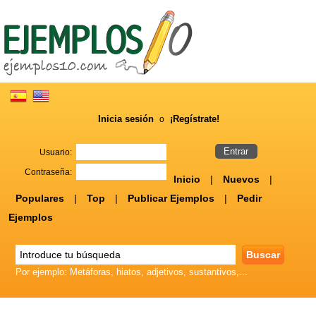
Inicia sesión
¡Regístrate!
o
Usuario:
Contraseña:
Inicio
|
Nuevos
|
Populares
|
Top
|
Publicar Ejemplos
|
Pedir
Ejemplos
Por ejemplo: Metáforas, hiatos, adjetivos, sustantivos,...