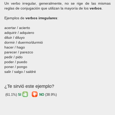
Un verbo irregular, generalmente, no se rige de las mismas
reglas de conjugación que utilizan la mayoría de los
verbos
.
Ejemplos de
verbos
irregulares
:
acertar / acierto
adquirir / adquiero
diluir / diluyo
dormir / duermo/durmió
hacer / hago
parecer / parezco
pedir / pido
poder / puedo
poner / pongo
salir / salgo / saldré
¿Te sirvió este ejemplo?
(61.1%)
SI
NO
(38.9%)