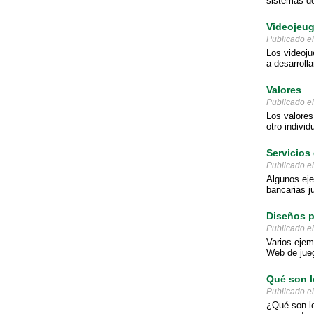
sistemas de
Videojeug
Publicado e
Los videoju
a desarroll
Valores
Publicado e
Los valores
otro individ
Servicios 
Publicado e
Algunos eje
bancarias j
Diseños 
Publicado e
Varios ejem
Web de jue
Qué son l
Publicado e
¿Qué son l