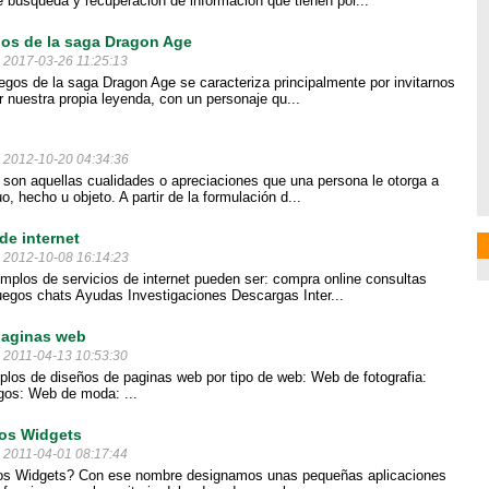
 búsqueda y recuperación de información que tienen por...
os de la saga Dragon Age
l 2017-03-26 11:25:13
egos de la saga Dragon Age se caracteriza principalmente por invitarnos
ar nuestra propia leyenda, con un personaje qu...
l 2012-10-20 04:34:36
 son aquellas cualidades o apreciaciones que una persona le otorga a
uo, hecho u objeto. A partir de la formulación d...
de internet
l 2012-10-08 16:14:23
mplos de servicios de internet pueden ser: compra online consultas
uegos chats Ayudas Investigaciones Descargas Inter...
paginas web
l 2011-04-13 10:53:30
plos de diseños de paginas web por tipo de web: Web de fotografia:
gos: Web de moda: ...
os Widgets
l 2011-04-01 08:17:44
os Widgets? Con ese nombre designamos unas pequeñas aplicaciones