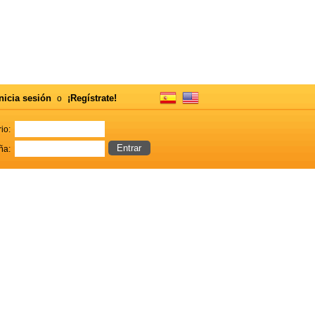
nicia sesión
¡Regístrate!
o
io:
ña: