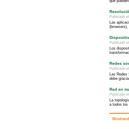
que pueden f
Resolució
Publicado e
Las aplicac
(browsers),
Dispositi
Publicado e
Los disposi
transformac
Redes soc
Publicado e
Las Redes S
debe gracias
Red en ma
Publicado e
La topologí
a todos los
Mostrando