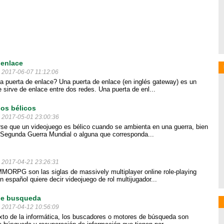
 enlace
l 2017-06-07 11:12:06
 puerta de enlace? Una puerta de enlace (en inglés gateway) es un
 sirve de enlace entre dos redes. Una puerta de enl...
os bélicos
l 2017-05-01 23:00:36
se que un videojuego es bélico cuando se ambienta en una guerra, bien
 Segunda Guerra Mundial o alguna que corresponda...
l 2017-04-21 23:26:31
ORPG son las siglas de massively multiplayer online role-playing
 español quiere decir videojuego de rol multijugador...
de busqueda
l 2017-04-12 10:56:09
xto de la informática, los buscadores o motores de búsqueda son