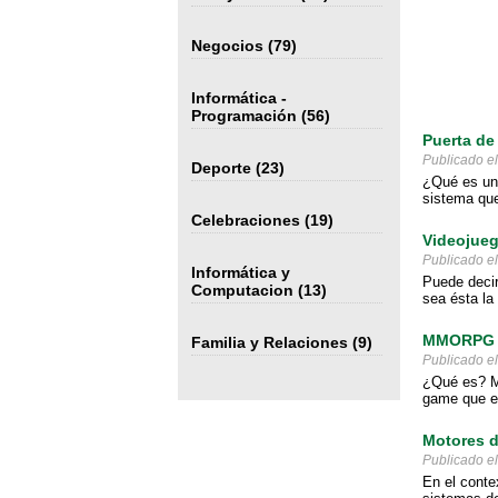
Negocios
(79)
Informática -
Programación
(56)
Puerta de
Publicado e
Deporte
(23)
¿Qué es una
sistema que
Celebraciones
(19)
Videojueg
Publicado e
Informática y
Puede decir
Computacion
(13)
sea ésta la
MMORPG
Familia y Relaciones
(9)
Publicado e
¿Qué es? MM
game que en
Motores 
Publicado e
En el conte