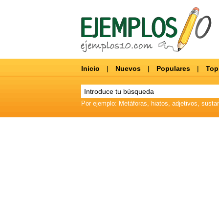
Inicio
|
Nuevos
|
Populares
|
Top
Por ejemplo: Metáforas, hiatos, adjetivos, sustan