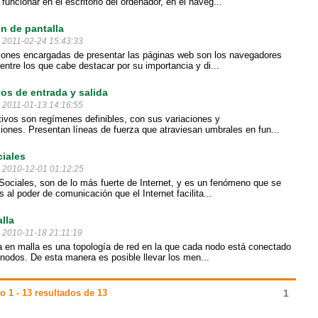
uncionar en el escritorio del ordenador, en el naveg...
n de pantalla
l 2011-02-24 15:43:33
iones encargadas de presentar las páginas web son los navegadores
 entre los que cabe destacar por su importancia y di...
vos de entrada y salida
l 2011-01-13 14:16:55
tivos son regímenes definibles, con sus variaciones y
iones. Presentan líneas de fuerza que atraviesan umbrales en fun...
iales
l 2010-12-01 01:12:25
ociales, son de lo más fuerte de Internet, y es un fenómeno que se
 al poder de comunicación que el Internet facilita...
lla
l 2010-11-18 21:11:19
a en malla es una topología de red en la que cada nodo está conectado
 nodos. De esta manera es posible llevar los men...
 1 - 13 resultados de 13
1