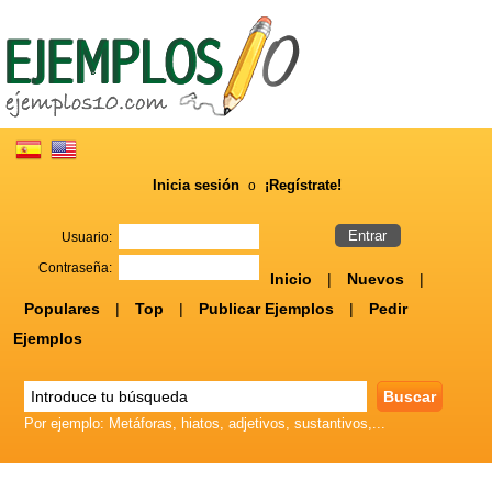
Inicia sesión
¡Regístrate!
o
Usuario:
Contraseña:
Inicio
|
Nuevos
|
Populares
|
Top
|
Publicar Ejemplos
|
Pedir
Ejemplos
Por ejemplo: Metáforas, hiatos, adjetivos, sustantivos,...