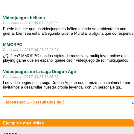
Videojuegos bélicos
Publicado el 2017-05-01 23:00:36
Puede decirse que un videojuego es bélico cuando se ambienta en una
guerra, bien sea ésta la Segunda Guerra Mundial o alguna que corresponda.
MMORPG
Publicado el 2017-04-21 23:26:31
¿Qué es? MMORPG son las siglas de massively multiplayer online role-
playing game que en español quiere decir videojuego de rol multijugador...
Videojeugos de la saga Dragon Age
Publicado el 2017-03-26 11:25:13
Los videojuegos de la saga Dragon Age se caracteriza principalmente por
invitarnos a desarrollar nuestra propia leyenda, con un personaje qu...
Mostrando 1 - 3 resultados de 3
1
Ejemplos más útiles