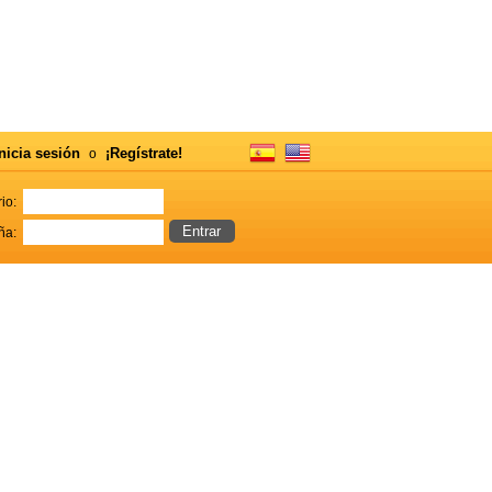
nicia sesión
¡Regístrate!
o
io:
ña: