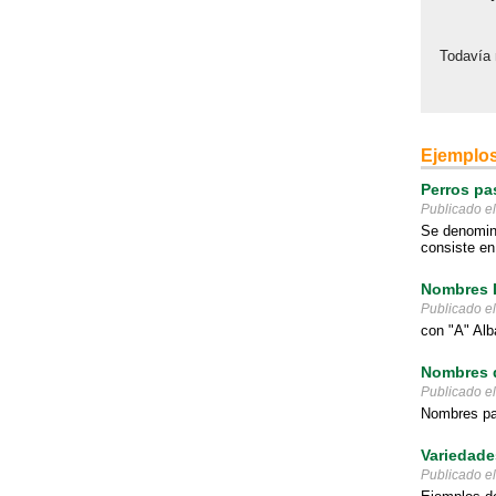
Todavía 
Ejemplos
Perros pa
Publicado e
Se denomina
consiste en
Nombres D
Publicado e
con "A" Alb
Nombres d
Publicado e
Nombres par
Variedade
Publicado e