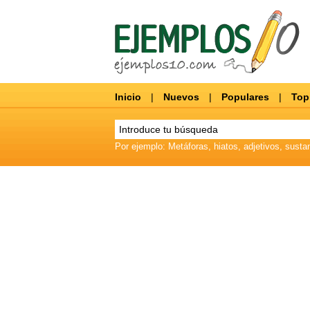
Inicio
|
Nuevos
|
Populares
|
Top
Por ejemplo: Metáforas, hiatos, adjetivos, sustan