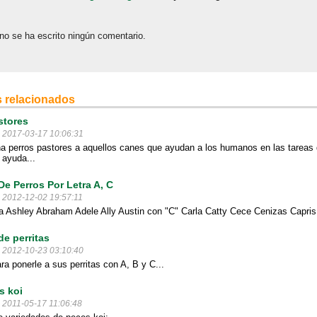
no se ha escrito ningún comentario.
 relacionados
stores
l 2017-03-17 10:06:31
 perros pastores a aquellos canes que ayudan a los humanos en las tareas 
 ayuda...
e Perros Por Letra A, C
l 2012-12-02 19:57:11
a Ashley Abraham Adele Ally Austin con "C" Carla Catty Cece Cenizas Capris
e perritas
l 2012-10-23 03:10:40
a ponerle a sus perritas con A, B y C...
s koi
l 2011-05-17 11:06:48