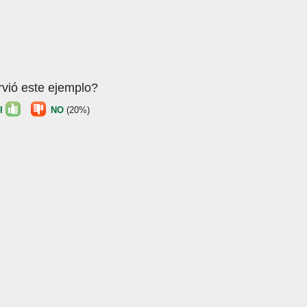
rvió este ejemplo?
I
NO
(20%)