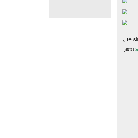
¿Te si
(80%)
S