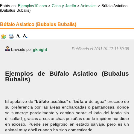
Estás en:
Ejemplos10.com
>
Casa y Jardín
>
Animales
> Búfalo Asiatico
(Bubalus Bubalis)
Búfalo Asiatico (Bubalus Bubalis)
Publicado el 2011-01-17 11:30:08
Enviado por
gknight
Ejemplos de Búfalo Asiatico (Bubalus
Bubalis)
El apelativo de "
búfalo
acuático" o "
búfalo
de agua" procede de
su preferencia por las áreas encharcadas o pantanosas, donde
se sumerge parcialmente y camina sobre el lodo del fondo sin
dificultad, gracias a sus anchas pezuñas que le impiden hundirse
en exceso. Puede ser peligroso en estado salvaje, pero es un
animal muy dócil cuando ha sido domesticado.