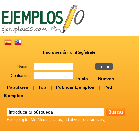
Inicia sesión
¡Regístrate!
o
Usuario:
Contraseña:
Inicio
|
Nuevos
|
Populares
|
Top
|
Publicar Ejemplos
|
Pedir
Ejemplos
Por ejemplo: Metáforas, hiatos, adjetivos, sustantivos,...