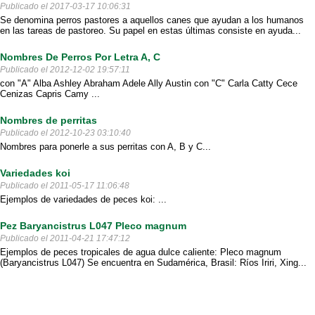
Publicado el 2017-03-17 10:06:31
Se denomina perros pastores a aquellos canes que ayudan a los humanos
en las tareas de pastoreo. Su papel en estas últimas consiste en ayuda...
Nombres De Perros Por Letra A, C
Publicado el 2012-12-02 19:57:11
con "A" Alba Ashley Abraham Adele Ally Austin con "C" Carla Catty Cece
Cenizas Capris Camy ...
Nombres de perritas
Publicado el 2012-10-23 03:10:40
Nombres para ponerle a sus perritas con A, B y C...
Variedades koi
Publicado el 2011-05-17 11:06:48
Ejemplos de variedades de peces koi: ...
Pez Baryancistrus L047 Pleco magnum
Publicado el 2011-04-21 17:47:12
Ejemplos de peces tropicales de agua dulce caliente: Pleco magnum
(Baryancistrus L047) Se encuentra en Sudamérica, Brasil: Ríos Iriri, Xing...