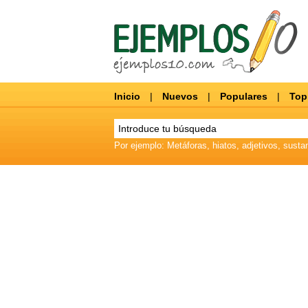
Inicio
|
Nuevos
|
Populares
|
Top
Por ejemplo: Metáforas, hiatos, adjetivos, sustan