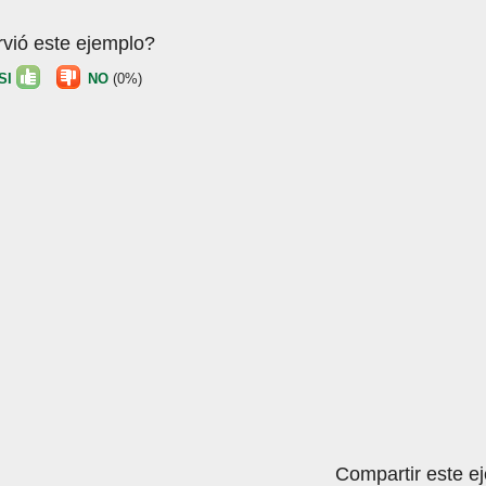
rvió este ejemplo?
SI
NO
(0%)
Compartir este e