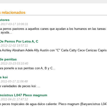
 relacionados
stores
l 2017-03-17 10:06:31
 perros pastores a aquellos canes que ayudan a los humanos en las tareas 
 ayuda...
e Perros Por Letra A, C
l 2012-12-02 19:57:11
a Ashley Abraham Adele Ally Austin con "C" Carla Catty Cece Cenizas Capris
e perritas
l 2012-10-23 03:10:40
a ponerle a sus perritas con A, B y C...
s koi
l 2011-05-17 11:06:48
 variedades de peces koi: ...
ncistrus L047 Pleco magnum
l 2011-04-21 17:47:12
 peces tropicales de agua dulce caliente: Pleco magnum (Baryancistrus L04