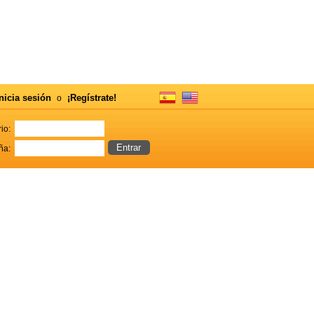
nicia sesión
¡Regístrate!
o
io:
ña: