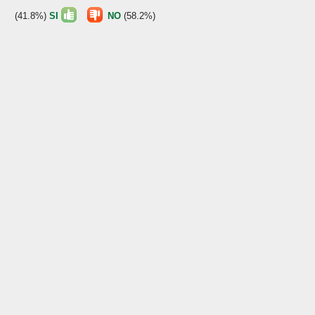
(41.8%)
SI
NO
(58.2%)