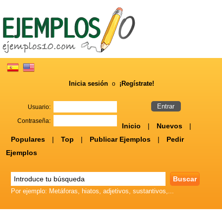
Inicia sesión
¡Regístrate!
o
Usuario:
Contraseña:
Inicio
|
Nuevos
|
Populares
|
Top
|
Publicar Ejemplos
|
Pedir
Ejemplos
Por ejemplo: Metáforas, hiatos, adjetivos, sustantivos,...