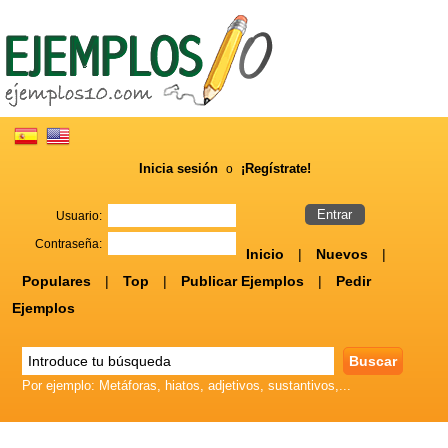
Inicia sesión
¡Regístrate!
o
Usuario:
Contraseña:
Inicio
|
Nuevos
|
Populares
|
Top
|
Publicar Ejemplos
|
Pedir
Ejemplos
Por ejemplo: Metáforas, hiatos, adjetivos, sustantivos,...