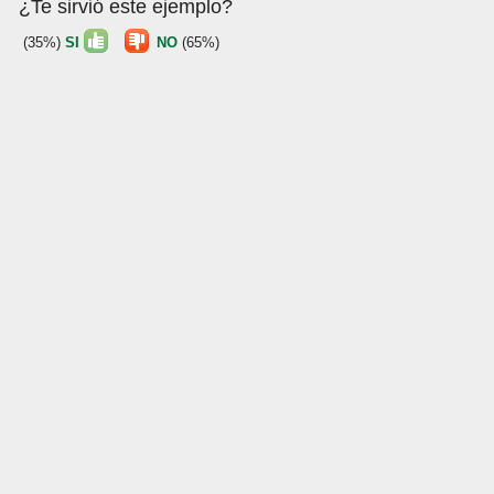
¿Te sirvió este ejemplo?
(35%)
SI
NO
(65%)