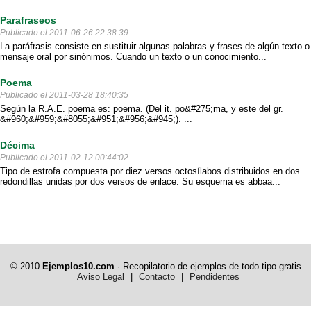
Parafraseos
Publicado el 2011-06-26 22:38:39
La paráfrasis consiste en sustituir algunas palabras y frases de algún texto o
mensaje oral por sinónimos. Cuando un texto o un conocimiento...
Poema
Publicado el 2011-03-28 18:40:35
Según la R.A.E. poema es: poema. (Del it. po&#275;ma, y este del gr.
&#960;&#959;&#8055;&#951;&#956;&#945;). ...
Décima
Publicado el 2011-02-12 00:44:02
Tipo de estrofa compuesta por diez versos octosílabos distribuidos en dos
redondillas unidas por dos versos de enlace. Su esquema es abbaa...
© 2010
Ejemplos10.com
· Recopilatorio de ejemplos de todo tipo gratis
Aviso Legal
|
Contacto
|
Pendidentes