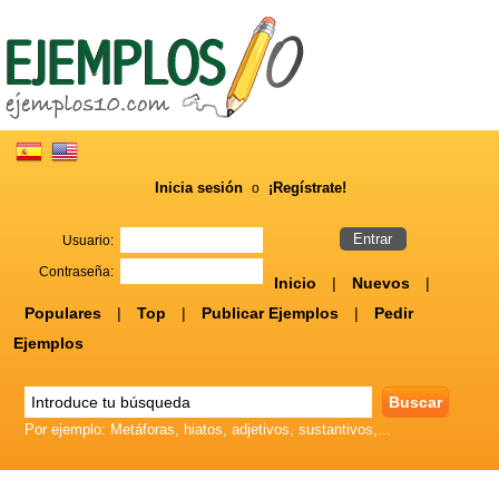
Inicia sesión
¡Regístrate!
o
Usuario:
Contraseña:
Inicio
|
Nuevos
|
Populares
|
Top
|
Publicar Ejemplos
|
Pedir
Ejemplos
Por ejemplo: Metáforas, hiatos, adjetivos, sustantivos,...