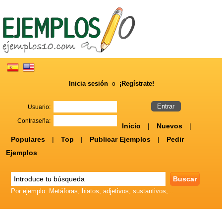
Inicia sesión
¡Regístrate!
o
Usuario:
Contraseña:
Inicio
|
Nuevos
|
Populares
|
Top
|
Publicar Ejemplos
|
Pedir
Ejemplos
Por ejemplo: Metáforas, hiatos, adjetivos, sustantivos,...