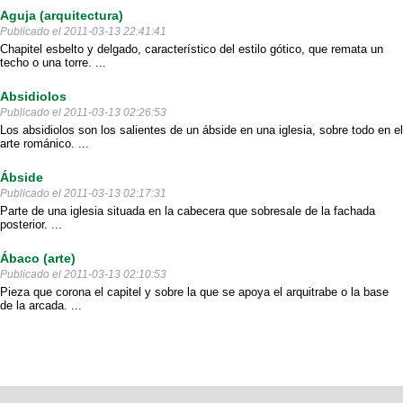
Aguja (arquitectura)
Publicado el 2011-03-13 22:41:41
Chapitel esbelto y delgado, característico del estilo gótico, que remata un
techo o una torre. ...
Absidiolos
Publicado el 2011-03-13 02:26:53
Los absidiolos son los salientes de un ábside en una iglesia, sobre todo en el
arte románico. ...
Ábside
Publicado el 2011-03-13 02:17:31
Parte de una iglesia situada en la cabecera que sobresale de la fachada
posterior. ...
Ábaco (arte)
Publicado el 2011-03-13 02:10:53
Pieza que corona el capitel y sobre la que se apoya el arquitrabe o la base
de la arcada. ...