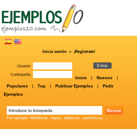
Inicia sesión
¡Regístrate!
o
Usuario:
Contraseña:
Inicio
|
Nuevos
|
Populares
|
Top
|
Publicar Ejemplos
|
Pedir
Ejemplos
Por ejemplo: Metáforas, hiatos, adjetivos, sustantivos,...