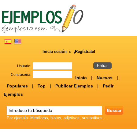
Inicia sesión
¡Regístrate!
o
Usuario:
Contraseña:
Inicio
|
Nuevos
|
Populares
|
Top
|
Publicar Ejemplos
|
Pedir
Ejemplos
Por ejemplo: Metáforas, hiatos, adjetivos, sustantivos,...