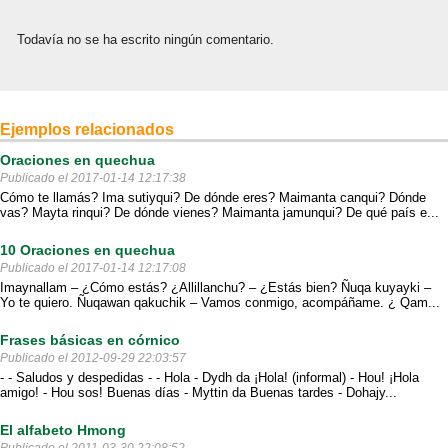
Todavía no se ha escrito ningún comentario.
Ejemplos relacionados
Oraciones en quechua
Publicado el 2017-01-14 12:17:38
Cómo te llamás? Ima sutiyqui? De dónde eres? Maimanta canqui? Dónde
vas? Mayta rinqui? De dónde vienes? Maimanta jamunqui? De qué país e...
10 Oraciones en quechua
Publicado el 2017-01-14 12:17:08
Imaynallam – ¿Cómo estás? ¿Allillanchu? – ¿Estás bien? Ñuqa kuyayki –
Yo te quiero. Ñuqawan qakuchik – Vamos conmigo, acompáñame. ¿ Qam...
Frases básicas en córnico
Publicado el 2012-09-29 22:03:57
- - Saludos y despedidas - - Hola - Dydh da ¡Hola! (informal) - Hou! ¡Hola
amigo! - Hou sos! Buenas días - Myttin da Buenas tardes - Dohajy...
El alfabeto Hmong
Publicado el 2011-03-30 22:08:52