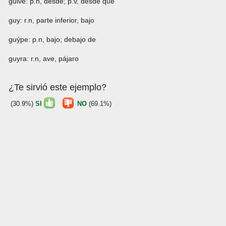
guive: p.n, desde; p.v, desde que
guy: r.n, parte inferior, bajo
guýpe: p.n, bajo; debajo de
guyra: r.n, ave, pájaro
¿Te sirvió este ejemplo?
(30.9%)
SI
NO
(69.1%)