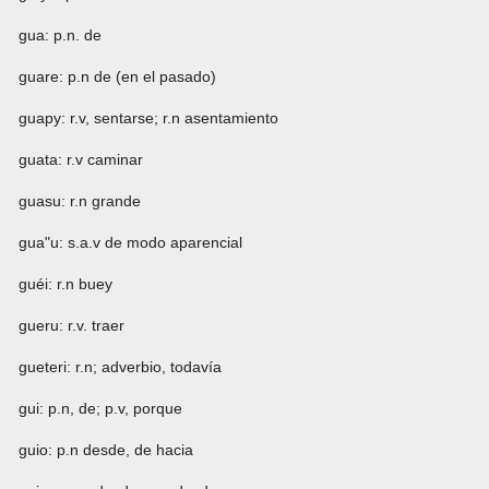
gua: p.n. de
guare: p.n de (en el pasado)
guapy: r.v, sentarse; r.n asentamiento
guata: r.v caminar
guasu: r.n grande
gua"u: s.a.v de modo aparencial
guéi: r.n buey
gueru: r.v. traer
gueteri: r.n; adverbio, todavía
gui: p.n, de; p.v, porque
guio: p.n desde, de hacia