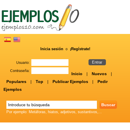
Inicia sesión
¡Regístrate!
o
Usuario:
Contraseña:
Inicio
|
Nuevos
|
Populares
|
Top
|
Publicar Ejemplos
|
Pedir
Ejemplos
Por ejemplo: Metáforas, hiatos, adjetivos, sustantivos,...