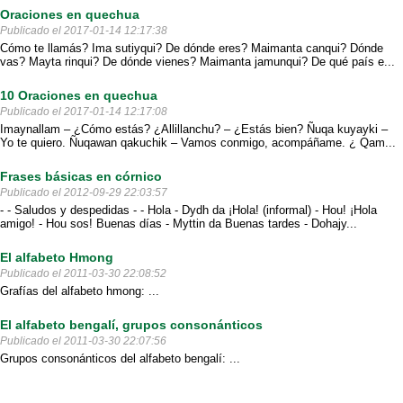
Oraciones en quechua
Publicado el 2017-01-14 12:17:38
Cómo te llamás? Ima sutiyqui? De dónde eres? Maimanta canqui? Dónde
vas? Mayta rinqui? De dónde vienes? Maimanta jamunqui? De qué país e...
10 Oraciones en quechua
Publicado el 2017-01-14 12:17:08
Imaynallam – ¿Cómo estás? ¿Allillanchu? – ¿Estás bien? Ñuqa kuyayki –
Yo te quiero. Ñuqawan qakuchik – Vamos conmigo, acompáñame. ¿ Qam...
Frases básicas en córnico
Publicado el 2012-09-29 22:03:57
- - Saludos y despedidas - - Hola - Dydh da ¡Hola! (informal) - Hou! ¡Hola
amigo! - Hou sos! Buenas días - Myttin da Buenas tardes - Dohajy...
El alfabeto Hmong
Publicado el 2011-03-30 22:08:52
Grafías del alfabeto hmong: ...
El alfabeto bengalí, grupos consonánticos
Publicado el 2011-03-30 22:07:56
Grupos consonánticos del alfabeto bengalí: ...