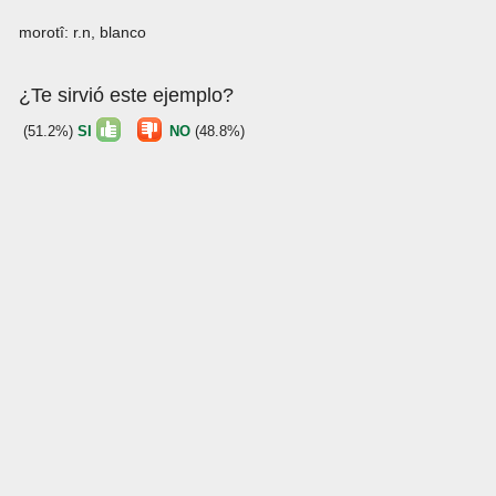
morotî: r.n, blanco
¿Te sirvió este ejemplo?
(51.2%)
SI
NO
(48.8%)