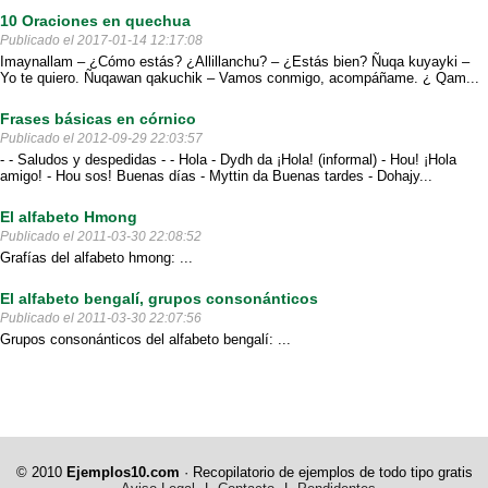
10 Oraciones en quechua
Publicado el 2017-01-14 12:17:08
Imaynallam – ¿Cómo estás? ¿Allillanchu? – ¿Estás bien? Ñuqa kuyayki –
Yo te quiero. Ñuqawan qakuchik – Vamos conmigo, acompáñame. ¿ Qam...
Frases básicas en córnico
Publicado el 2012-09-29 22:03:57
- - Saludos y despedidas - - Hola - Dydh da ¡Hola! (informal) - Hou! ¡Hola
amigo! - Hou sos! Buenas días - Myttin da Buenas tardes - Dohajy...
El alfabeto Hmong
Publicado el 2011-03-30 22:08:52
Grafías del alfabeto hmong: ...
El alfabeto bengalí, grupos consonánticos
Publicado el 2011-03-30 22:07:56
Grupos consonánticos del alfabeto bengalí: ...
© 2010
Ejemplos10.com
· Recopilatorio de ejemplos de todo tipo gratis