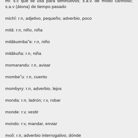
mi: s.c que se usa para diminutivos; s.a.v. de modo cariñoso;
s.a.v (átona) de tiempo pasado
michî: r.n, adjetivo, pequeño; adverbio, poco
mitâ: r.n, niño, niña
mitâkuimba"e: r.n, niño
mitâkuña: r.n, niña
momarandu: r.n, avisar
mombe"u: r.n, cuento
mombyry: r.n, adverbio, lejos
monda: r.n, ladrón; r.v, robar
monde: r.v, vestir
mondo: r.v, mandar, enviar
moô: r.n, adverbio interrogativo, dónde