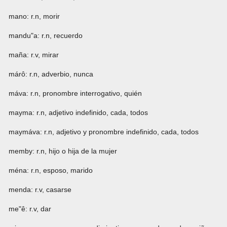
mano: r.n, morir
mandu"a: r.n, recuerdo
maña: r.v, mirar
márô: r.n, adverbio, nunca
máva: r.n, pronombre interrogativo, quién
mayma: r.n, adjetivo indefinido, cada, todos
maymáva: r.n, adjetivo y pronombre indefinido, cada, todos
memby: r.n, hijo o hija de la mujer
ména: r.n, esposo, marido
menda: r.v, casarse
me"ê: r.v, dar