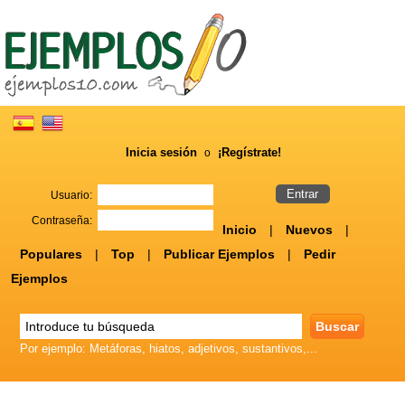
Inicia sesión
¡Regístrate!
o
Usuario:
Contraseña:
Inicio
|
Nuevos
|
Populares
|
Top
|
Publicar Ejemplos
|
Pedir
Ejemplos
Por ejemplo: Metáforas, hiatos, adjetivos, sustantivos,...