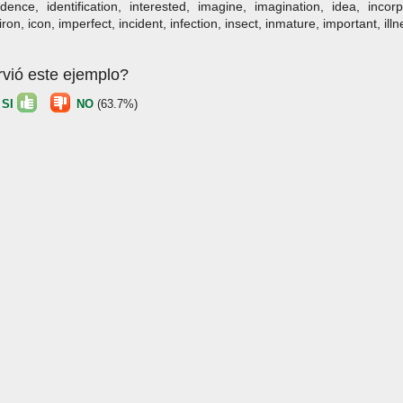
dence, identification, interested, imagine, imagination, idea, incorpo
 iron, icon, imperfect, incident, infection, insect, inmature, important, ill
rvió este ejemplo?
)
SI
NO
(63.7%)