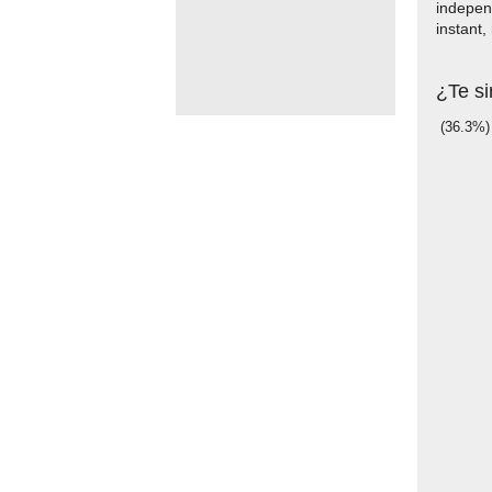
indepen
instant,
¿Te si
(36.3%