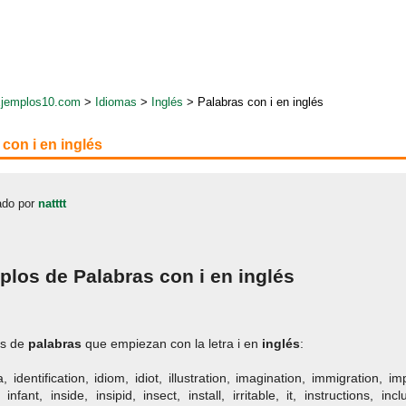
jemplos10.com
>
Idiomas
>
Inglés
> Palabras con i en inglés
con i en inglés
do por
natttt
plos de Palabras con i en inglés
os de
palabras
que empiezan con la letra i en
inglés
:
a, identification, idiom, idiot, illustration, imagination, immigration, 
 infant, inside, insipid, insect, install, irritable, it, instructions, inc