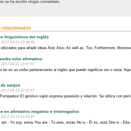
no se ha escrito ningún comentario.
 relacionados
s linguisticos del inglés
l 2017-04-23 22:44:39
tilizados para añadir ideas And; Also; As well as; Too; Furthermore; Moreover; 
verbo tobe afirmativo
l 2017-04-21 19:07:07
 be es un verbo perteneciente al inglés que puede significar ser o estar. Aq
.
 de sanjon
l 2017-04-15 10:35:47
 Pompadour El genitivo sajón expresa posesión y relación. Se utiliza con pe
e en afirmativo negativo e interrogativo
l 2012-10-14 12:00:45
I am - Yo soy, estoy You are - Tú eres, estás He is - Él es, está She is - Ella 