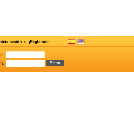
nicia sesión
¡Regístrate!
o
io:
ña: