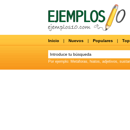
Inicio
|
Nuevos
|
Populares
|
Top
Por ejemplo: Metáforas, hiatos, adjetivos, sustan