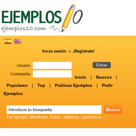
Inicia sesión
¡Regístrate!
o
Usuario:
Contraseña:
Inicio
|
Nuevos
|
Populares
|
Top
|
Publicar Ejemplos
|
Pedir
Ejemplos
Por ejemplo: Metáforas, hiatos, adjetivos, sustantivos,...