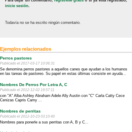
Para dejar un comentario,
regístrese gratis
o si ya está registrado,
inicie sesión
.
Todavía no se ha escrito ningún comentario.
Ejemplos relacionados
Perros pastores
Publicado el 2017-03-17 10:06:31
Se denomina perros pastores a aquellos canes que ayudan a los humanos
en las tareas de pastoreo. Su papel en estas últimas consiste en ayuda...
Nombres De Perros Por Letra A, C
Publicado el 2012-12-02 19:57:11
con "A" Alba Ashley Abraham Adele Ally Austin con "C" Carla Catty Cece
Cenizas Capris Camy ...
Nombres de perritas
Publicado el 2012-10-23 03:10:40
Nombres para ponerle a sus perritas con A, B y C...