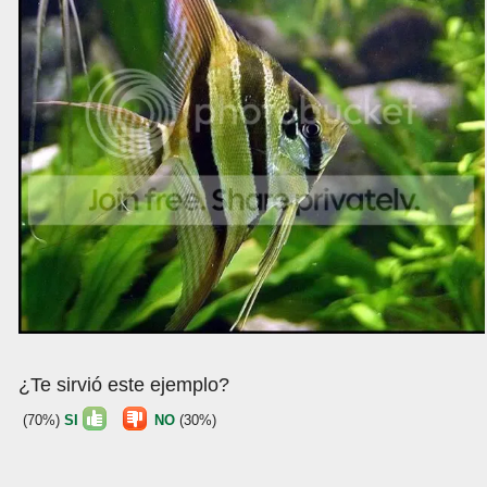
¿Te sirvió este ejemplo?
(70%)
SI
NO
(30%)