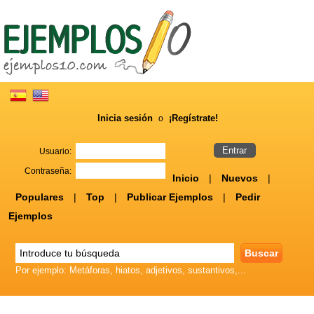
Inicia sesión
¡Regístrate!
o
Usuario:
Contraseña:
Inicio
|
Nuevos
|
Populares
|
Top
|
Publicar Ejemplos
|
Pedir
Ejemplos
Por ejemplo: Metáforas, hiatos, adjetivos, sustantivos,...