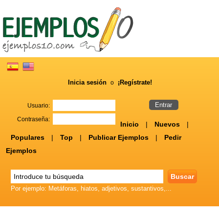
Inicia sesión
¡Regístrate!
o
Usuario:
Contraseña:
Inicio
|
Nuevos
|
Populares
|
Top
|
Publicar Ejemplos
|
Pedir
Ejemplos
Por ejemplo: Metáforas, hiatos, adjetivos, sustantivos,...