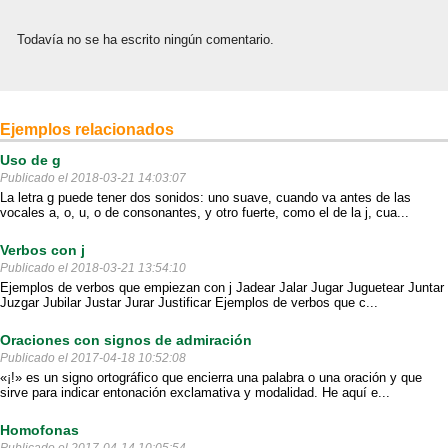
Todavía no se ha escrito ningún comentario.
Ejemplos relacionados
Uso de g
Publicado el 2018-03-21 14:03:07
La letra g puede tener dos sonidos: uno suave, cuando va antes de las
vocales a, o, u, o de consonantes, y otro fuerte, como el de la j, cua...
Verbos con j
Publicado el 2018-03-21 13:54:10
Ejemplos de verbos que empiezan con j Jadear Jalar Jugar Juguetear Juntar
Juzgar Jubilar Justar Jurar Justificar Ejemplos de verbos que c...
Oraciones con signos de admiración
Publicado el 2017-04-18 10:52:08
«¡!» es un signo ortográfico que encierra una palabra o una oración y que
sirve para indicar entonación exclamativa y modalidad. He aquí e...
Homofonas
Publicado el 2017-04-14 10:05:54