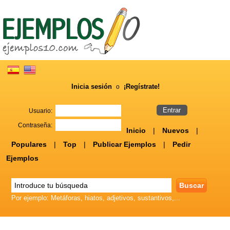
Inicia sesión
¡Regístrate!
o
Usuario:
Contraseña:
Inicio
|
Nuevos
|
Populares
|
Top
|
Publicar Ejemplos
|
Pedir
Ejemplos
Por ejemplo: Metáforas, hiatos, adjetivos, sustantivos,...