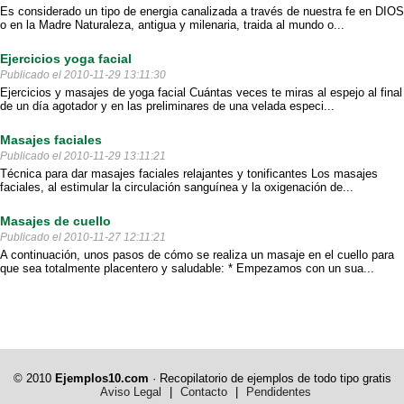
Es considerado un tipo de energia canalizada a través de nuestra fe en DIOS
o en la Madre Naturaleza, antigua y milenaria, traida al mundo o...
Ejercicios yoga facial
Publicado el 2010-11-29 13:11:30
Ejercicios y masajes de yoga facial Cuántas veces te miras al espejo al final
de un día agotador y en las preliminares de una velada especi...
Masajes faciales
Publicado el 2010-11-29 13:11:21
Técnica para dar masajes faciales relajantes y tonificantes Los masajes
faciales, al estimular la circulación sanguínea y la oxigenación de...
Masajes de cuello
Publicado el 2010-11-27 12:11:21
A continuación, unos pasos de cómo se realiza un masaje en el cuello para
que sea totalmente placentero y saludable: * Empezamos con un sua...
© 2010
Ejemplos10.com
· Recopilatorio de ejemplos de todo tipo gratis
Aviso Legal
|
Contacto
|
Pendidentes