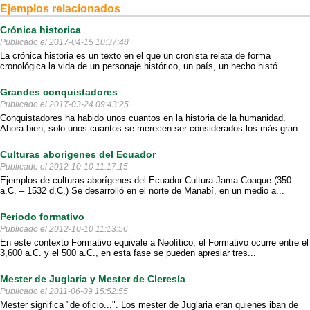
Ejemplos relacionados
Crónica historica
Publicado el 2017-04-15 10:37:48
La crónica historia es un texto en el que un cronista relata de forma
cronológica la vida de un personaje histórico, un país, un hecho histó...
Grandes conquistadores
Publicado el 2017-03-24 09:43:25
Conquistadores ha habido unos cuantos en la historia de la humanidad.
Ahora bien, solo unos cuantos se merecen ser considerados los más gran...
Culturas aborigenes del Ecuador
Publicado el 2012-10-10 11:17:15
Ejemplos de culturas aborígenes del Ecuador Cultura Jama-Coaque (350
a.C. – 1532 d.C.) Se desarrolló en el norte de Manabí, en un medio a...
Periodo formativo
Publicado el 2012-10-10 11:13:56
En este contexto Formativo equivale a Neolítico, el Formativo ocurre entre el
3,600 a.C. y el 500 a.C., en esta fase se pueden apresiar tres...
Mester de Juglaría y Mester de Cleresía
Publicado el 2011-06-09 15:52:55
Mester significa "de oficio...". Los mester de Juglaria eran quienes iban de