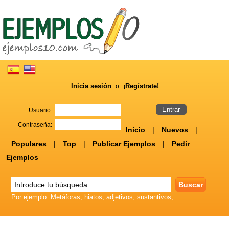
Inicia sesión
¡Regístrate!
o
Usuario:
Contraseña:
Inicio
|
Nuevos
|
Populares
|
Top
|
Publicar Ejemplos
|
Pedir
Ejemplos
Por ejemplo: Metáforas, hiatos, adjetivos, sustantivos,...